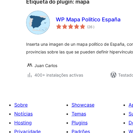
Etiqueta do plugin:
mapa
WP Mapa Politico España
classificações
(26
)
Inserta una imagen de un mapa político de España, con
provincias sobre las que se pueden definir hipervínculo
Juan Carlos
400+ instalações activas
Testad
Sobre
Showcase
A
Notícias
Temas
S
Hosting
Plugins
D
Privacidade
Padrões
W