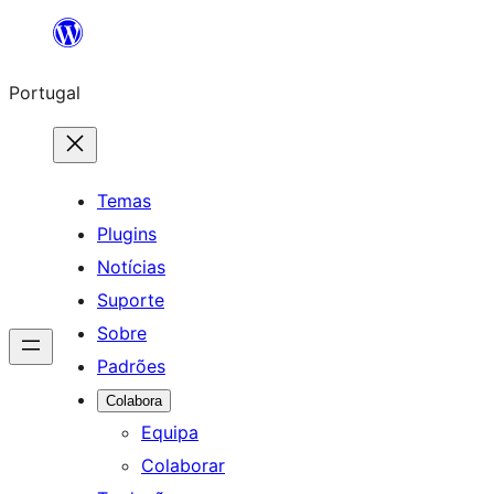
Saltar
para
Portugal
o
conteúdo
Temas
Plugins
Notícias
Suporte
Sobre
Padrões
Colabora
Equipa
Colaborar