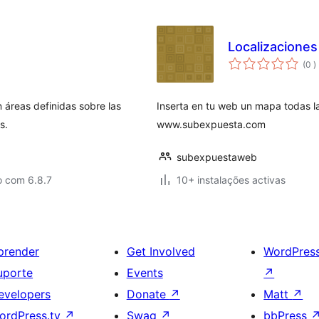
Localizaciones
c
(0
)
 áreas definidas sobre las
Inserta en tu web un mapa todas l
s.
www.subexpuesta.com
subexpuestaweb
o com 6.8.7
10+ instalações activas
prender
Get Involved
WordPres
uporte
Events
↗
evelopers
Donate
↗
Matt
↗
ordPress.tv
↗
Swag
↗
bbPress