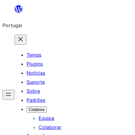
Saltar
para
Portugal
o
conteúdo
Temas
Plugins
Notícias
Suporte
Sobre
Padrões
Colabora
Equipa
Colaborar