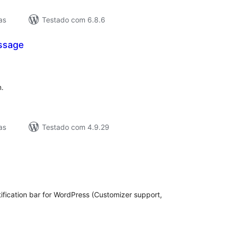
as
Testado com 6.8.6
ssage
lassificações
.
as
Testado com 4.9.29
lassificações
ification bar for WordPress (Customizer support,