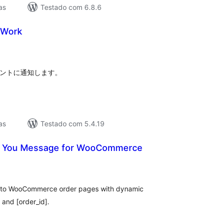
as
Testado com 6.8.6
 Work
lassificações
カウントに通知します。
as
Testado com 5.4.19
 You Message for WooCommerce
lassificações
 to WooCommerce order pages with dynamic
and [order_id].