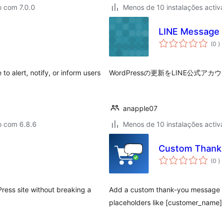
o com 7.0.0
Menos de 10 instalações activ
LINE Message
c
(0
)
o alert, notify, or inform users
WordPressの更新をLINE公式ア
anapple07
o com 6.8.6
Menos de 10 instalações activ
Custom Thank
c
(0
)
ress site without breaking a
Add a custom thank-you message
placeholders like [customer_name] 