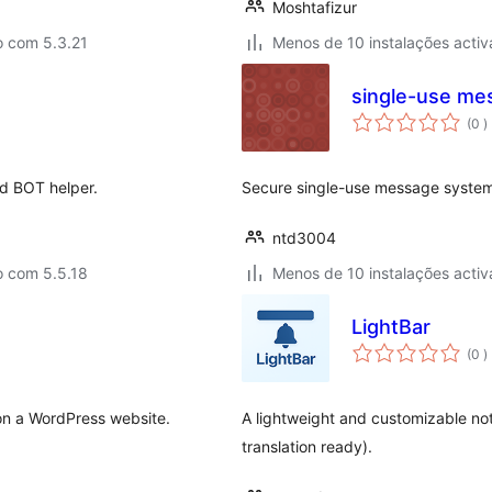
Moshtafizur
o com 5.3.21
Menos de 10 instalações activ
single-use me
c
(0
)
d BOT helper.
Secure single-use message system
ntd3004
o com 5.5.18
Menos de 10 instalações activ
LightBar
c
(0
)
n a WordPress website.
A lightweight and customizable not
translation ready).