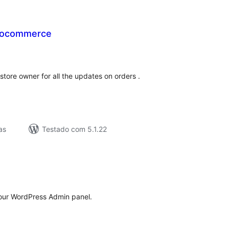
oocommerce
lassificações
tore owner for all the updates on orders .
as
Testado com 5.1.22
lassificações
our WordPress Admin panel.