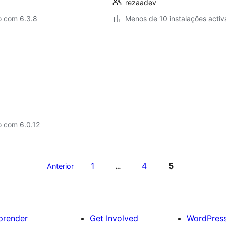
rezaadev
o com 6.3.8
Menos de 10 instalações activ
o com 6.0.12
1
4
5
Anterior
…
prender
Get Involved
WordPres