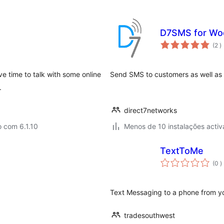
D7SMS for W
c
(2
)
e time to talk with some online
Send SMS to customers as well as s
.
direct7networks
 com 6.1.10
Menos de 10 instalações activ
TextToMe
c
(0
)
Text Messaging to a phone from y
tradesouthwest