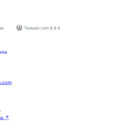
as
Testado com 6.9.6
inte
s.com
↗
ss
↗