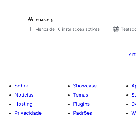
lenasterg
Menos de 10 instalações activas
Testad
Paginação
dos
Ant
conteúdos
Sobre
Showcase
A
Notícias
Temas
S
Hosting
Plugins
D
Privacidade
Padrões
W