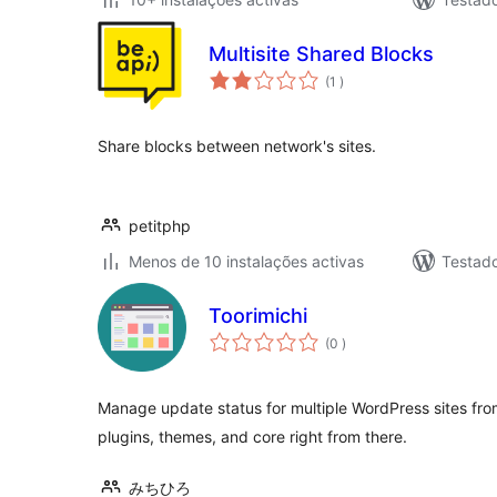
Multisite Shared Blocks
classificações
(1
)
Share blocks between network's sites.
petitphp
Menos de 10 instalações activas
Testad
Toorimichi
classificações
(0
)
Manage update status for multiple WordPress sites fr
plugins, themes, and core right from there.
みちひろ