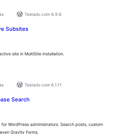
as
Testado com 6.9.6
ve Subsites
lassificações
ive site in MultiSite installation.
as
Testado com 6.1.11
base Search
lassificações
h for WordPress administrators. Search posts, custom
 even Gravity Forms.