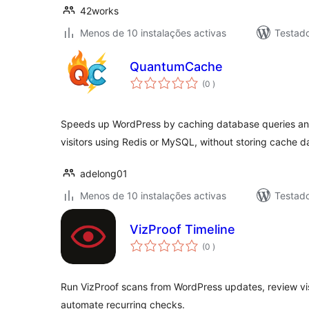
42works
Menos de 10 instalações activas
Testad
QuantumCache
classificações
(0
)
Speeds up WordPress by caching database queries a
visitors using Redis or MySQL, without storing cache d
adelong01
Menos de 10 instalações activas
Testad
VizProof Timeline
classificações
(0
)
Run VizProof scans from WordPress updates, review vis
automate recurring checks.