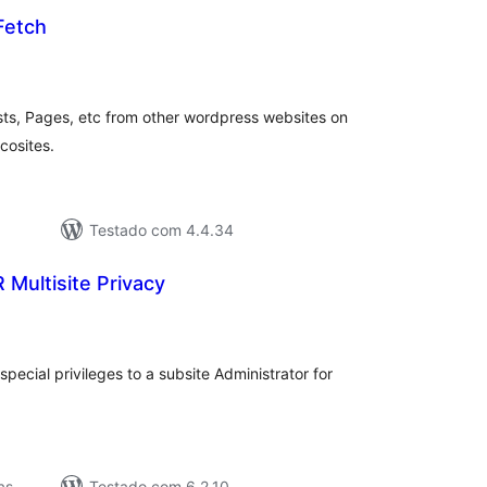
Fetch
lassificações
Posts, Pages, etc from other wordpress websites on
cosites.
Testado com 4.4.34
Multisite Privacy
lassificações
special privileges to a subsite Administrator for
as
Testado com 6.2.10