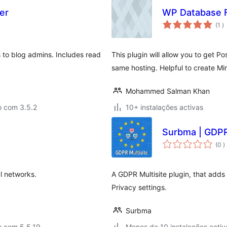
er
WP Database 
c
(1
)
 to blog admins. Includes read
This plugin will allow you to get 
same hosting. Helpful to create Mir
Mohammed Salman Khan
o com 3.5.2
10+ instalações activas
Surbma | GDPR 
c
(0
)
l networks.
A GDPR Multisite plugin, that adds 
Privacy settings.
Surbma
o com 5.5.19
Menos de 10 instalações activ