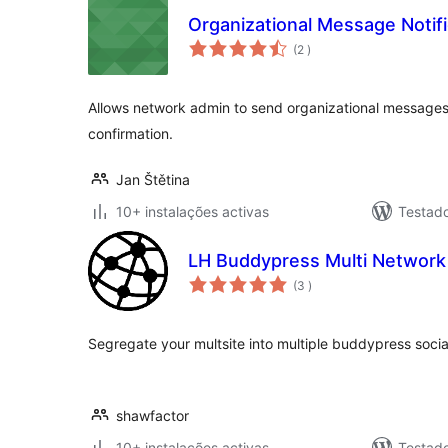
Organizational Message Notifi
classificações
(2
)
Allows network admin to send organizational messages
confirmation.
Jan Štětina
10+ instalações activas
Testad
LH Buddypress Multi Network
classificações
(3
)
Segregate your multsite into multiple buddypress socia
shawfactor
10+ instalações activas
Testad