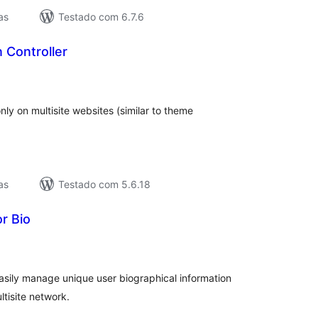
as
Testado com 6.7.6
n Controller
lassificações
nly on multisite websites (similar to theme
as
Testado com 5.6.18
or Bio
lassificações
 easily manage unique user biographical information
ltisite network.