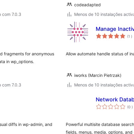
codeadapted
o com 7.0.3
Menos de 10 instalações activ
Manage Inacti
c
(1
)
nd fragments for anonymous
Allow automate handle status of inact
ata in wp_options.
iworks (Marcin Pietrzak)
o com 7.0.3
Menos de 10 instalações activ
Network Data
c
(0
)
ual diffs in wp-admin, and
Powerful multisite database searc
fields, menus, media, options, and