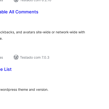
sable All Comments
lassificações
ckbacks, and avatars site-wide or network-wide with
e.
as
Testado com 7.0.3
e List
lassificações
th wordpress theme and version.