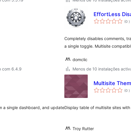
EffortLess Di
c
(0
)
Completely disables comments, tra
a single toggle. Multisite compatibl
domclic
o com 6.4.9
Menos de 10 instalações activ
Multisite Them
c
(0
)
om a single dashboard, and update
Display table of multisite sites wi
Troy Rutter