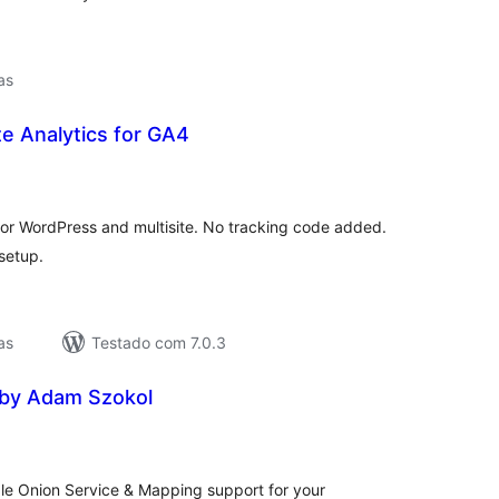
as
te Analytics for GA4
lassificações
or WordPress and multisite. No tracking code added.
setup.
as
Testado com 7.0.3
 by Adam Szokol
lassificações
le Onion Service & Mapping support for your