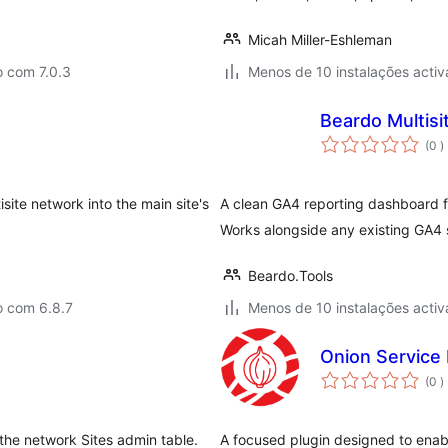
Micah Miller-Eshleman
o com 7.0.3
Menos de 10 instalações activ
Beardo Multisi
c
(0
)
ite network into the main site's
A clean GA4 reporting dashboard f
Works alongside any existing GA4 
Beardo.Tools
o com 6.8.7
Menos de 10 instalações activ
Onion Service
c
(0
)
 the network Sites admin table.
A focused plugin designed to enab