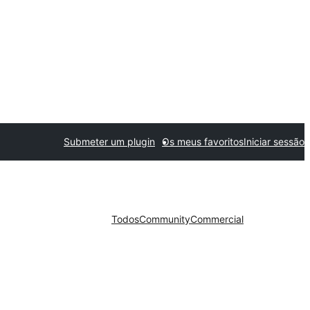
Submeter um plugin
Os meus favoritos
Iniciar sessão
Todos
Community
Commercial