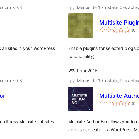
o com 7.0.3
Menos de 10 instalações activ
Multisite Plugi
c
(0
)
s all sites in your WordPress
Enable plugins for selected blogs o
functionality)
babo2015
o com 7.0.3
Menos de 10 instalações activ
or
Multisite Auth
c
(0
)
dPress Multisite subsites.
Multisite Author Bio allows you to
across each site in a WordPress Mu