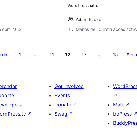
WordPress site.
Adam Szokol
o com 7.0.3
Menos de 10 instalações activ
1
11
12
13
15
erior
…
…
Segu
prender
Get Involved
WordPres
uporte
Events
↗
evelopers
Donate
↗
Matt
↗
ordPress.tv
↗
Swag
↗
bbPress
BuddyPre