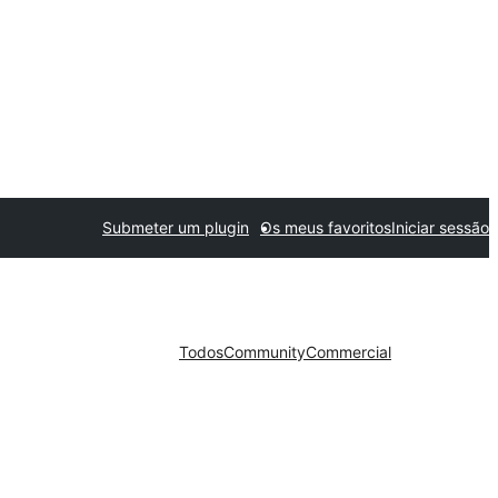
Submeter um plugin
Os meus favoritos
Iniciar sessão
Todos
Community
Commercial