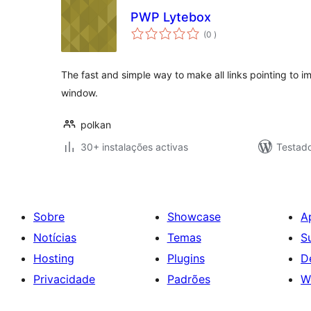
PWP Lytebox
classificações
(0
)
The fast and simple way to make all links pointing to
window.
polkan
30+ instalações activas
Testad
Sobre
Showcase
A
Notícias
Temas
S
Hosting
Plugins
D
Privacidade
Padrões
W