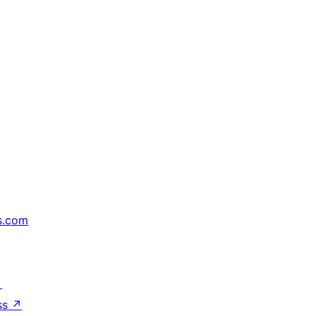
s.com
↗
ss
↗