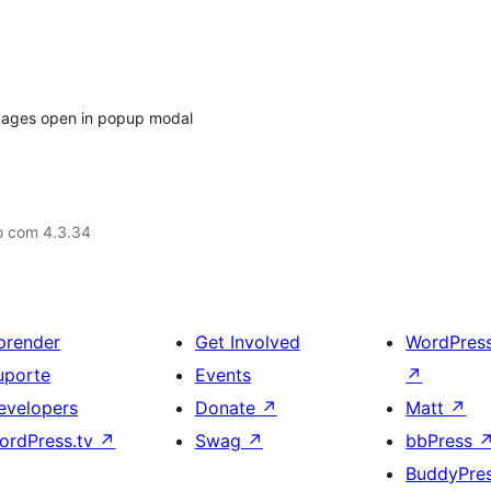
 images open in popup modal
o com 4.3.34
prender
Get Involved
WordPres
uporte
Events
↗
evelopers
Donate
↗
Matt
↗
ordPress.tv
↗
Swag
↗
bbPress
BuddyPre