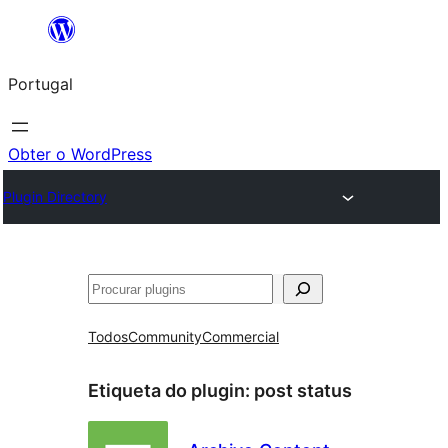
Saltar
para
Portugal
o
conteúdo
Obter o WordPress
Plugin Directory
Pesquisar
Todos
Community
Commercial
Etiqueta do plugin:
post status