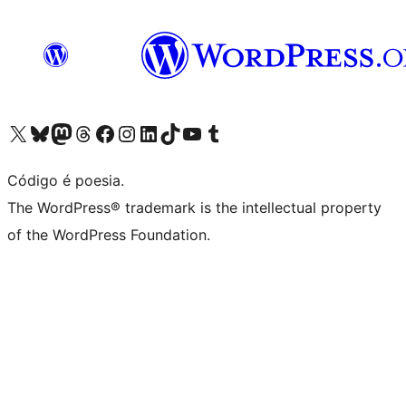
Visite a nossa conta X (antigo Twitter)
Visit our Bluesky account
Visit our Mastodon account
Visit our Threads account
Visite a nossa página do Facebook
Visite a nossa conta no Instagram
Visite a nossa conta no LinkedIn
Visit our TikTok account
Visit our YouTube channel
Visit our Tumblr account
Código é poesia.
The WordPress® trademark is the intellectual property
of the WordPress Foundation.