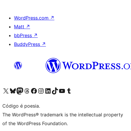
WordPress.com
↗
Matt
↗
bbPress
↗
BuddyPress
↗
Visite a nossa conta X (antigo Twitter)
Visit our Bluesky account
Visit our Mastodon account
Visit our Threads account
Visite a nossa página do Facebook
Visite a nossa conta no Instagram
Visite a nossa conta no LinkedIn
Visit our TikTok account
Visit our YouTube channel
Visit our Tumblr account
Código é poesia.
The WordPress® trademark is the intellectual property
of the WordPress Foundation.