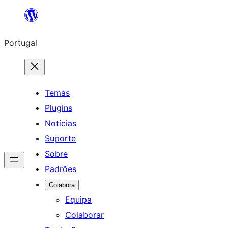
Saltar
para
Portugal
o
conteúdo
Temas
Plugins
Notícias
Suporte
Sobre
Padrões
Colabora
Equipa
Colaborar