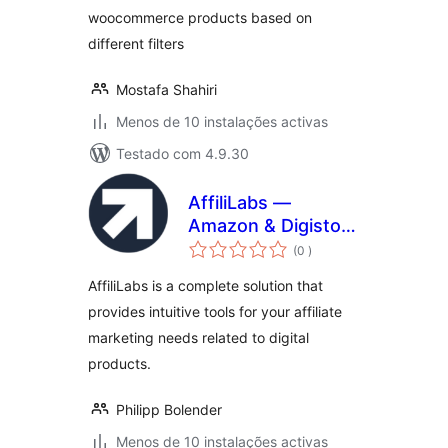
woocommerce products based on
different filters
Mostafa Shahiri
Menos de 10 instalações activas
Testado com 4.9.30
AffiliLabs —
Amazon & Digistore
classificações
Product Review
(0
)
Affiliate Plugin
AffiliLabs is a complete solution that
Powered by AI
provides intuitive tools for your affiliate
marketing needs related to digital
products.
Philipp Bolender
Menos de 10 instalações activas