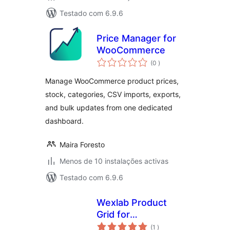
Testado com 6.9.6
Price Manager for
WooCommerce
classificações
(0
)
Manage WooCommerce product prices,
stock, categories, CSV imports, exports,
and bulk updates from one dedicated
dashboard.
Maira Foresto
Menos de 10 instalações activas
Testado com 6.9.6
Wexlab Product
Grid for
classificações
WooCommerce
(1
)