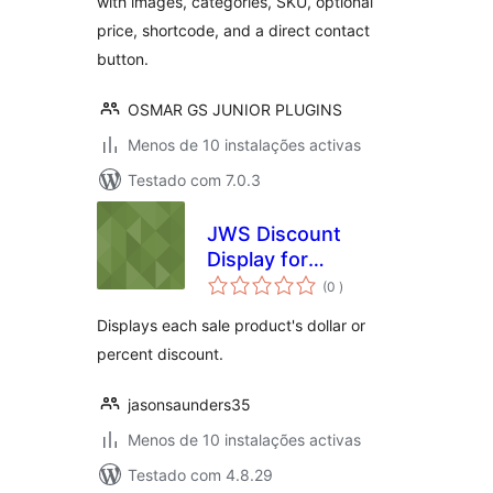
with images, categories, SKU, optional
price, shortcode, and a direct contact
button.
OSMAR GS JUNIOR PLUGINS
Menos de 10 instalações activas
Testado com 7.0.3
JWS Discount
Display for
classificações
WooCommerce
(0
)
Displays each sale product's dollar or
percent discount.
jasonsaunders35
Menos de 10 instalações activas
Testado com 4.8.29