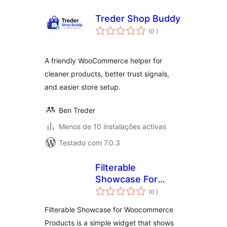
Treder Shop Buddy
classificações
(0
)
A friendly WooCommerce helper for
cleaner products, better trust signals,
and easier store setup.
Ben Treder
Menos de 10 instalações activas
Testado com 7.0.3
Filterable
Showcase For
classificações
Woocommerce
(0
)
Products
Filterable Showcase for Woocommerce
Products is a simple widget that shows