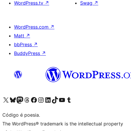
WordPress.tv
↗
Swag
↗
WordPress.com
↗
Matt
↗
bbPress
↗
BuddyPress
↗
Visite a nossa conta X (antigo Twitter)
Visit our Bluesky account
Visit our Mastodon account
Visit our Threads account
Visite a nossa página do Facebook
Visite a nossa conta no Instagram
Visite a nossa conta no LinkedIn
Visit our TikTok account
Visit our YouTube channel
Visit our Tumblr account
Código é poesia.
The WordPress® trademark is the intellectual property