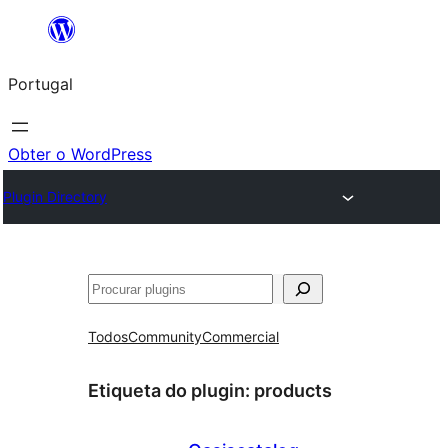
Saltar
para
Portugal
o
conteúdo
Obter o WordPress
Plugin Directory
Pesquisar
Todos
Community
Commercial
Etiqueta do plugin:
products