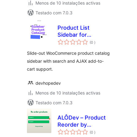
Menos de 10 instalações activas
Testado com 7.0.3
Product List
Sidebar for
classificações
WooCommerce
(0
)
Slide-out WooCommerce product catalog
sidebar with search and AJAX add-to-
cart support.
devhopedev
Menos de 10 instalações activas
Testado com 7.0.3
ALÔDev – Product
Reorder by
classificações
Category
(0
)