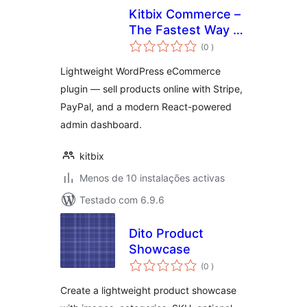
Kitbix Commerce –
The Fastest Way to
classificações
Start Selling on
(0
)
WordPress
Lightweight WordPress eCommerce
plugin — sell products online with Stripe,
PayPal, and a modern React-powered
admin dashboard.
kitbix
Menos de 10 instalações activas
Testado com 6.9.6
Dito Product
Showcase
classificações
(0
)
Create a lightweight product showcase