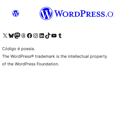
Visite a nossa conta X (antigo Twitter)
Visit our Bluesky account
Visit our Mastodon account
Visit our Threads account
Visite a nossa página do Facebook
Visite a nossa conta no Instagram
Visite a nossa conta no LinkedIn
Visit our TikTok account
Visit our YouTube channel
Visit our Tumblr account
Código é poesia.
The WordPress® trademark is the intellectual property
of the WordPress Foundation.