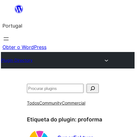
Saltar
para
Portugal
o
conteúdo
Obter o WordPress
Plugin Directory
Pesquisar
Todos
Community
Commercial
Etiqueta do plugin:
proforma