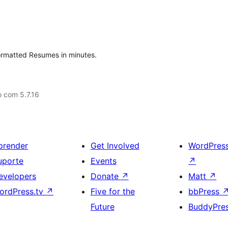
formatted Resumes in minutes.
 com 5.7.16
prender
Get Involved
WordPres
uporte
Events
↗
evelopers
Donate
↗
Matt
↗
ordPress.tv
↗
Five for the
bbPress
Future
BuddyPre