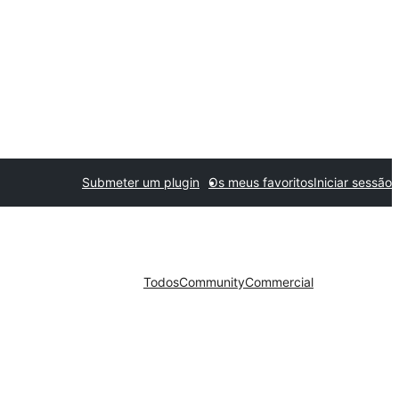
Submeter um plugin
Os meus favoritos
Iniciar sessão
Todos
Community
Commercial