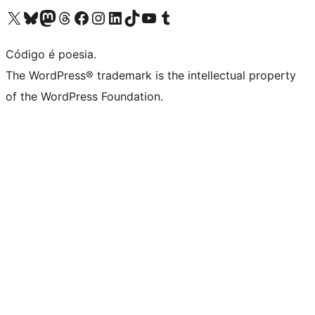
Visite a nossa conta X (antigo Twitter)
Visit our Bluesky account
Visit our Mastodon account
Visit our Threads account
Visite a nossa página do Facebook
Visite a nossa conta no Instagram
Visite a nossa conta no LinkedIn
Visit our TikTok account
Visit our YouTube channel
Visit our Tumblr account
Código é poesia.
The WordPress® trademark is the intellectual property
of the WordPress Foundation.