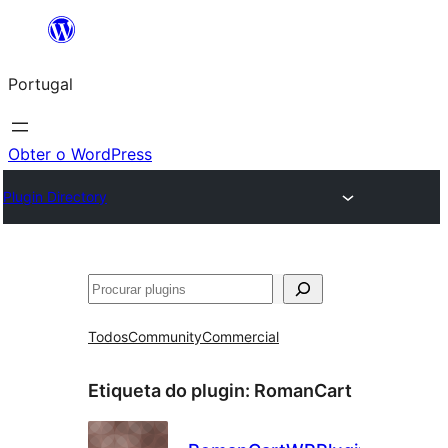
Saltar
para
Portugal
o
conteúdo
Obter o WordPress
Plugin Directory
Pesquisar
Todos
Community
Commercial
Etiqueta do plugin:
RomanCart