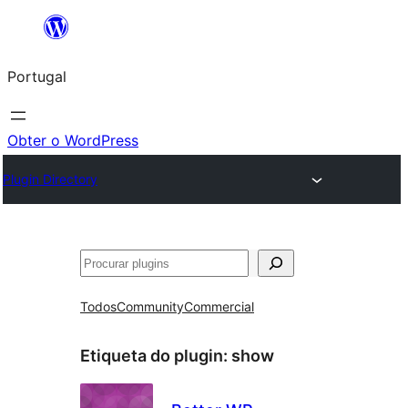
Saltar
para
Portugal
o
conteúdo
Obter o WordPress
Plugin Directory
Pesquisar
Todos
Community
Commercial
Etiqueta do plugin:
show