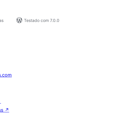
as
Testado com 7.0.0
s.com
↗
ss
↗