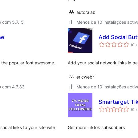
autoralab
 com 5.7.15
Menos de 10 instalações activ
me
Add Social Bu
c
(0
)
 the popular font awesome.
Add your social network links in p
ericwebr
o com 4.7.33
Menos de 10 instalações activ
Smartarget Tik
c
(0
)
ocial links to your site with
Get more Tiktok subscribers