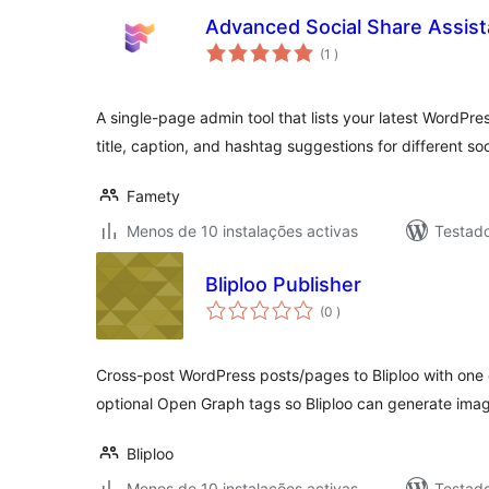
Advanced Social Share Assist
classificações
(1
)
A single-page admin tool that lists your latest WordPr
title, caption, and hashtag suggestions for different so
Famety
Menos de 10 instalações activas
Testad
Bliploo Publisher
classificações
(0
)
Cross-post WordPress posts/pages to Bliploo with one c
optional Open Graph tags so Bliploo can generate ima
Bliploo
Menos de 10 instalações activas
Testad