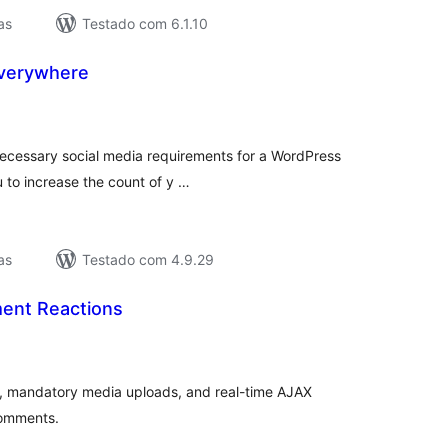
as
Testado com 6.1.10
Everywhere
lassificações
e necessary social media requirements for a WordPress
 to increase the count of y …
as
Testado com 4.9.29
ent Reactions
lassificações
ns, mandatory media uploads, and real-time AJAX
comments.