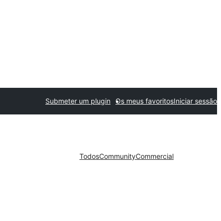
Submeter um plugin
Os meus favoritos
Iniciar sessão
Todos
Community
Commercial