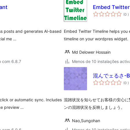
ant
Embed Twitter
c
(0
)
ess posts and generates AI-based
Embed Twitter Timeline helps you e
cial me …
timeline on your wordpres widget.
Md Delower Hossain
o com 6.8.7
Menos de 10 instalações activ
混んでェるさ-Biz
c
(0
)
lick or automatic sync. Includes
混雑状況を知らせてお客様の安心に
ge preview …
ンの混雑状況を反映しましょう。
Nao,Sungohan
o com 6.9.6
Menos de 10 instalações activ