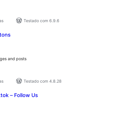
as
Testado com 6.9.6
ttons
lassificações
ages and posts
as
Testado com 4.8.28
tok – Follow Us
lassificações