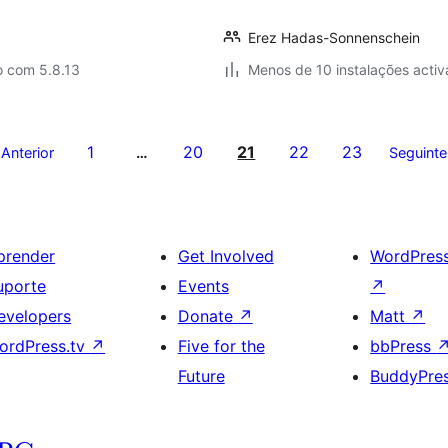
Erez Hadas-Sonnenschein
o com 5.8.13
Menos de 10 instalações activ
1
20
21
22
23
Anterior
…
Seguinte
prender
Get Involved
WordPres
uporte
Events
↗
evelopers
Donate
↗
Matt
↗
ordPress.tv
↗
Five for the
bbPress
Future
BuddyPre