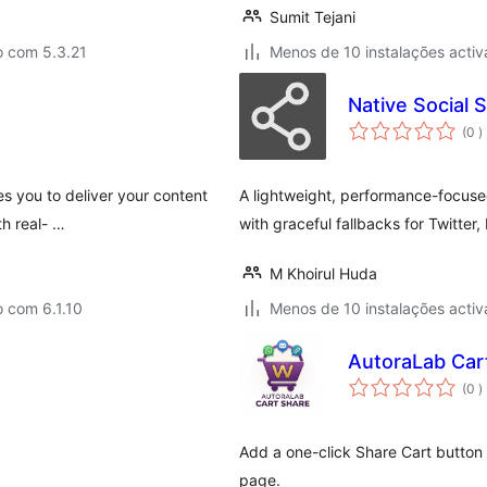
Sumit Tejani
o com 5.3.21
Menos de 10 instalações activ
Native Social 
c
(0
)
es you to deliver your content
A lightweight, performance-focuse
th real- …
with graceful fallbacks for Twitter
M Khoirul Huda
 com 6.1.10
Menos de 10 instalações activ
AutoraLab Ca
c
(0
)
Add a one-click Share Cart button
page.