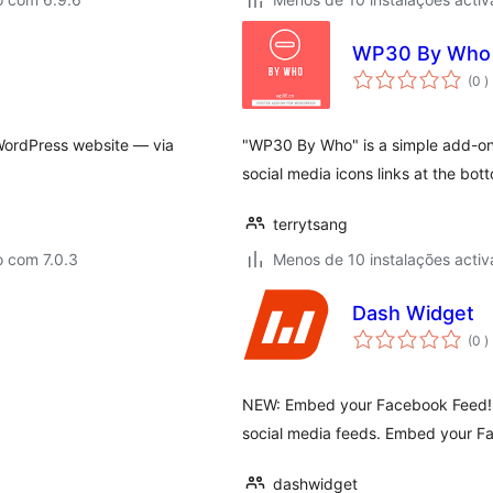
WP30 By Who
c
(0
)
 WordPress website — via
"WP30 By Who" is a simple add-on 
social media icons links at the bot
terrytsang
o com 7.0.3
Menos de 10 instalações activ
Dash Widget
c
(0
)
NEW: Embed your Facebook Feed! A
social media feeds. Embed your F
dashwidget