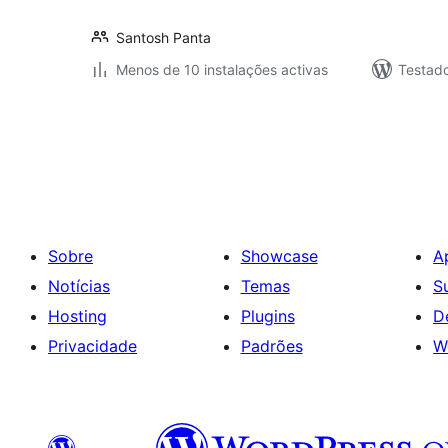
Santosh Panta
Menos de 10 instalações activas
Testad
Paginação
dos
conteúdos
Sobre
Showcase
A
Notícias
Temas
S
Hosting
Plugins
D
Privacidade
Padrões
W