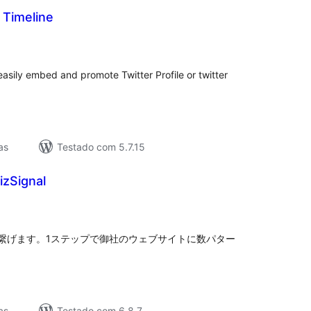
 Timeline
lassificações
asily embed and promote Twitter Profile or twitter
as
Testado com 5.7.15
Signal
lassificações
繋げます。1ステップで御社のウェブサイトに数パター
as
Testado com 6.8.7