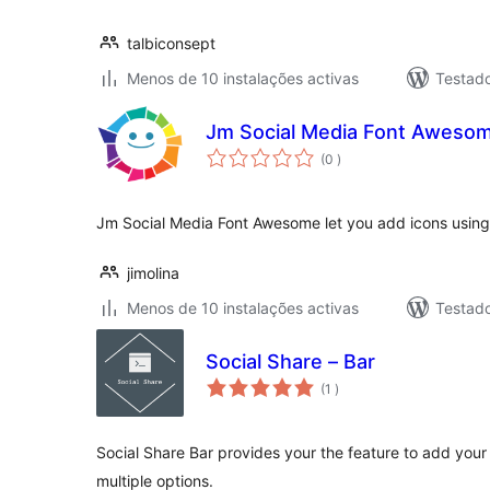
talbiconsept
Menos de 10 instalações activas
Testado
Jm Social Media Font Aweso
classificações
(0
)
Jm Social Media Font Awesome let you add icons using
jimolina
Menos de 10 instalações activas
Testad
Social Share – Bar
classificações
(1
)
Social Share Bar provides your the feature to add your s
multiple options.