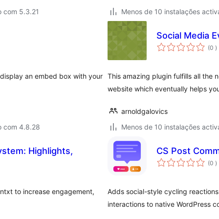
o com 5.3.21
Menos de 10 instalações activ
Social Media 
c
(0
)
 display an embed box with your
This amazing plugin fulfills all th
website which eventually helps you
arnoldgalovics
o com 4.8.28
Menos de 10 instalações activ
stem: Highlights,
CS Post Comm
c
(0
)
Kontxt to increase engagement,
Adds social-style cycling reactio
interactions to native WordPress 