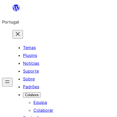
Saltar
para
Portugal
o
conteúdo
Temas
Plugins
Notícias
Suporte
Sobre
Padrões
Colabora
Equipa
Colaborar