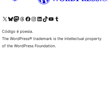
Visite a nossa conta X (antigo Twitter)
Visit our Bluesky account
Visit our Mastodon account
Visit our Threads account
Visite a nossa página do Facebook
Visite a nossa conta no Instagram
Visite a nossa conta no LinkedIn
Visit our TikTok account
Visit our YouTube channel
Visit our Tumblr account
Código é poesia.
The WordPress® trademark is the intellectual property
of the WordPress Foundation.