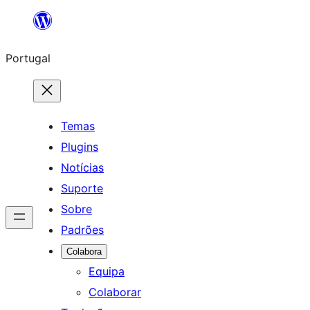
Saltar
para
Portugal
o
conteúdo
Temas
Plugins
Notícias
Suporte
Sobre
Padrões
Colabora
Equipa
Colaborar