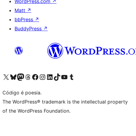
WordPress.com
↗
Matt
↗
bbPress
↗
BuddyPress
↗
Visite a nossa conta X (antigo Twitter)
Visit our Bluesky account
Visit our Mastodon account
Visit our Threads account
Visite a nossa página do Facebook
Visite a nossa conta no Instagram
Visite a nossa conta no LinkedIn
Visit our TikTok account
Visit our YouTube channel
Visit our Tumblr account
Código é poesia.
The WordPress® trademark is the intellectual property
of the WordPress Foundation.