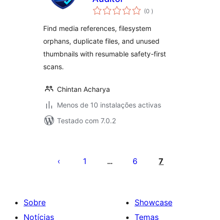
classificações
(0
)
Find media references, filesystem
orphans, duplicate files, and unused
thumbnails with resumable safety-first
scans.
Chintan Acharya
Menos de 10 instalações activas
Testado com 7.0.2
Paginação
dos
1
6
7
…
conteúdos
Sobre
Showcase
Notícias
Temas