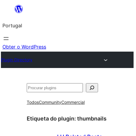
Saltar
para
Portugal
o
conteúdo
Obter o WordPress
Plugin Directory
Pesquisar
Todos
Community
Commercial
Etiqueta do plugin:
thumbnails