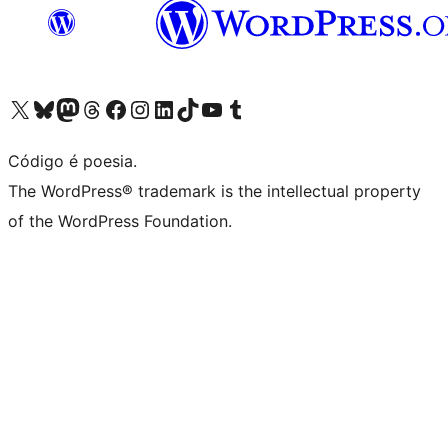
Visite a nossa conta X (antigo Twitter)
Visit our Bluesky account
Visit our Mastodon account
Visit our Threads account
Visite a nossa página do Facebook
Visite a nossa conta no Instagram
Visite a nossa conta no LinkedIn
Visit our TikTok account
Visit our YouTube channel
Visit our Tumblr account
Código é poesia.
The WordPress® trademark is the intellectual property
of the WordPress Foundation.