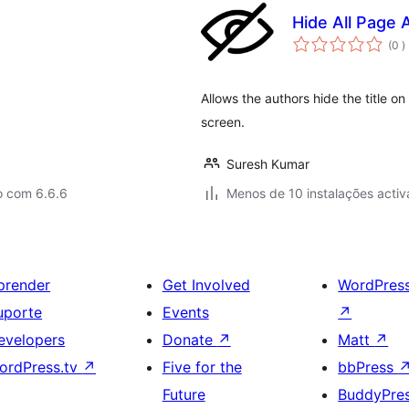
Hide All Page A
c
(0
)
Allows the authors hide the title o
screen.
Suresh Kumar
o com 6.6.6
Menos de 10 instalações activ
prender
Get Involved
WordPres
uporte
Events
↗
evelopers
Donate
↗
Matt
↗
ordPress.tv
↗
Five for the
bbPress
Future
BuddyPre