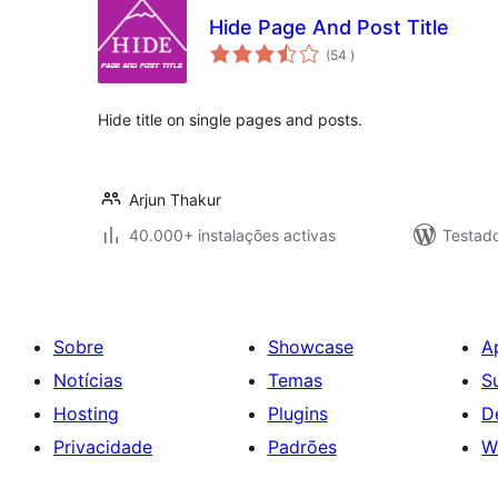
Hide Page And Post Title
classificações
(54
)
Hide title on single pages and posts.
Arjun Thakur
40.000+ instalações activas
Testad
Sobre
Showcase
A
Notícias
Temas
S
Hosting
Plugins
D
Privacidade
Padrões
W