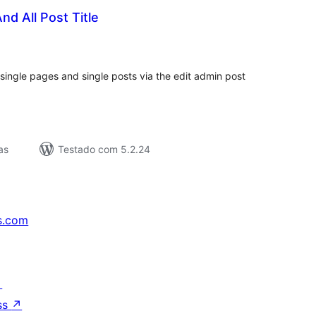
nd All Post Title
lassificações
n single pages and single posts via the edit admin post
as
Testado com 5.2.24
s.com
↗
ss
↗