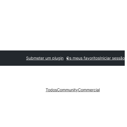
Submeter um plugin
Os meus favoritos
Iniciar sessão
Todos
Community
Commercial