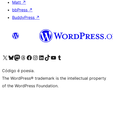
Matt
↗
bbPress
↗
BuddyPress
↗
Visite a nossa conta X (antigo Twitter)
Visit our Bluesky account
Visit our Mastodon account
Visit our Threads account
Visite a nossa página do Facebook
Visite a nossa conta no Instagram
Visite a nossa conta no LinkedIn
Visit our TikTok account
Visit our YouTube channel
Visit our Tumblr account
Código é poesia.
The WordPress® trademark is the intellectual property
of the WordPress Foundation.