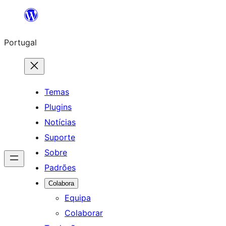
Saltar
para
Portugal
o
conteúdo
Temas
Plugins
Notícias
Suporte
Sobre
Padrões
Colabora
Equipa
Colaborar