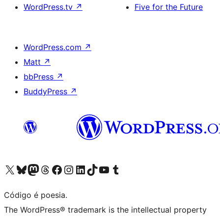
WordPress.tv
↗
Five for the Future
WordPress.com
↗
Matt
↗
bbPress
↗
BuddyPress
↗
Visite a nossa conta X (antigo Twitter)
Visit our Bluesky account
Visit our Mastodon account
Visit our Threads account
Visite a nossa página do Facebook
Visite a nossa conta no Instagram
Visite a nossa conta no LinkedIn
Visit our TikTok account
Visit our YouTube channel
Visit our Tumblr account
Código é poesia.
The WordPress® trademark is the intellectual property