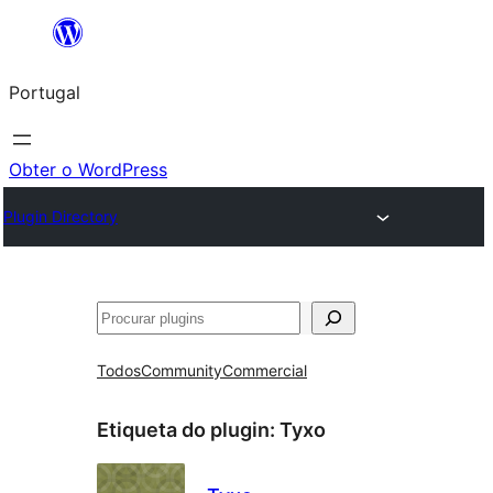
Saltar
para
Portugal
o
conteúdo
Obter o WordPress
Plugin Directory
Pesquisar
Todos
Community
Commercial
Etiqueta do plugin:
Tyxo