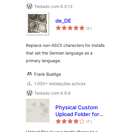
Testado com 6.0.13
de_DE
classificações
(2
)
Replace non-ASCII characters for installs
that set the German language as a
primary language.
Frank Bueltge
1.000+ instalações activas
Testado com 6.9.6
Physical Custom
Upload Folder for
classificações
Real Media Library
(7
)
Upload files in your media library to a