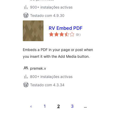
900+ instalações activas
Testado com 4.9.30
RV Embed PDF
classificações
(9
)
Embeds a PDF in your page or post when
you insert it with the Add Media button.
premek.v
800+ instalações activas
Testado com 4.3.34
Paginação
dos
1
2
3
…
conteúdos