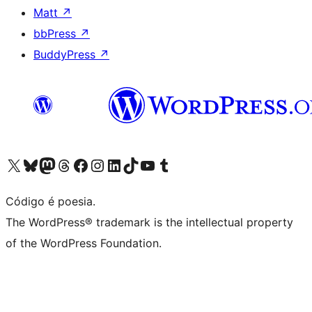
Matt
↗
bbPress
↗
BuddyPress
↗
Visite a nossa conta X (antigo Twitter)
Visit our Bluesky account
Visit our Mastodon account
Visit our Threads account
Visite a nossa página do Facebook
Visite a nossa conta no Instagram
Visite a nossa conta no LinkedIn
Visit our TikTok account
Visit our YouTube channel
Visit our Tumblr account
Código é poesia.
The WordPress® trademark is the intellectual property
of the WordPress Foundation.