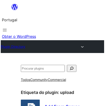
Saltar
para
Portugal
o
conteúdo
Obter o WordPress
Plugin Directory
Pesquisar
Todos
Community
Commercial
Etiqueta do plugin:
upload