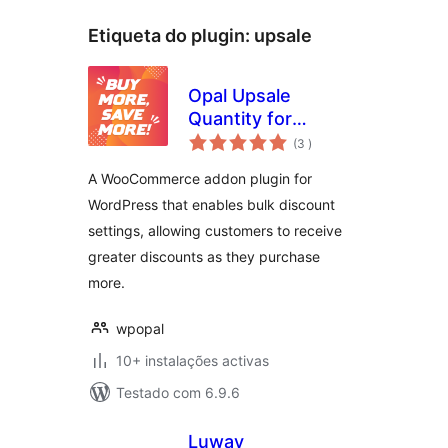
Etiqueta do plugin:
upsale
Opal Upsale
Quantity for
classificações
Woocommerce
(3
)
A WooCommerce addon plugin for
WordPress that enables bulk discount
settings, allowing customers to receive
greater discounts as they purchase
more.
wpopal
10+ instalações activas
Testado com 6.9.6
Luway