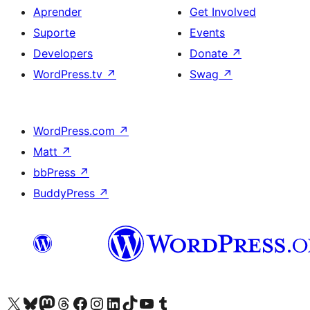
Aprender
Get Involved
Suporte
Events
Developers
Donate
↗
WordPress.tv
↗
Swag
↗
WordPress.com
↗
Matt
↗
bbPress
↗
BuddyPress
↗
Visite a nossa conta X (antigo Twitter)
Visit our Bluesky account
Visit our Mastodon account
Visit our Threads account
Visite a nossa página do Facebook
Visite a nossa conta no Instagram
Visite a nossa conta no LinkedIn
Visit our TikTok account
Visit our YouTube channel
Visit our Tumblr account