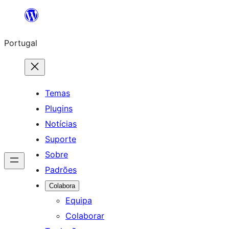
Saltar
para
Portugal
o
conteúdo
Temas
Plugins
Notícias
Suporte
Sobre
Padrões
Colabora
Equipa
Colaborar