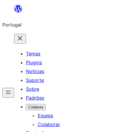
Saltar
para
Portugal
o
conteúdo
Temas
Plugins
Notícias
Suporte
Sobre
Padrões
Colabora
Equipa
Colaborar