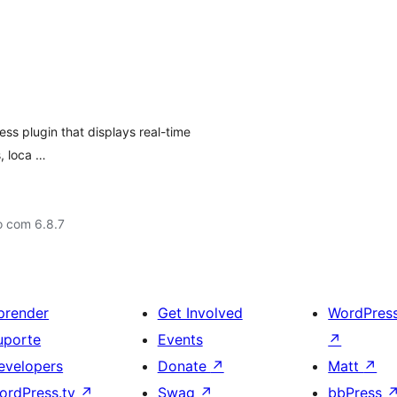
ss plugin that displays real-time
s, loca …
o com 6.8.7
prender
Get Involved
WordPres
uporte
Events
↗
evelopers
Donate
↗
Matt
↗
ordPress.tv
↗
Swag
↗
bbPress