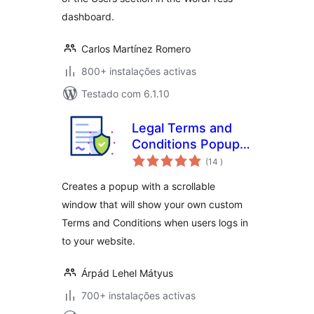
dashboard.
Carlos Martínez Romero
800+ instalações activas
Testado com 6.1.10
Legal Terms and
Conditions Popup
classificações
for User Login and
(14
)
WooCommerce
Creates a popup with a scrollable
Checkout
window that will show your own custom
Terms and Conditions when users logs in
to your website.
Árpád Lehel Mátyus
700+ instalações activas