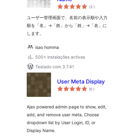
classificações
(3
)
ユーザー管理画面で、名前の表示順や入力
順を「名」→「姓」から「姓」→「名」に
します。
isao homma
500+ instalações activas
Testado com 3.7.41
User Meta Display
classificações
(6
)
Ajax powered admin page to show, edit,
add, and remove user meta. Choose
dropdown list by User Login, ID, or
Display Name.