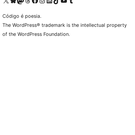
Visite a nossa conta X (antigo Twitter)
Visit our Bluesky account
Visit our Mastodon account
Visit our Threads account
Visite a nossa página do Facebook
Visite a nossa conta no Instagram
Visite a nossa conta no LinkedIn
Visit our TikTok account
Visit our YouTube channel
Visit our Tumblr account
Código é poesia.
The WordPress® trademark is the intellectual property
of the WordPress Foundation.