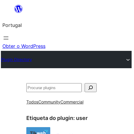
Saltar
para
Portugal
o
conteúdo
Obter o WordPress
Plugin Directory
Pesquisar
Todos
Community
Commercial
Etiqueta do plugin:
user