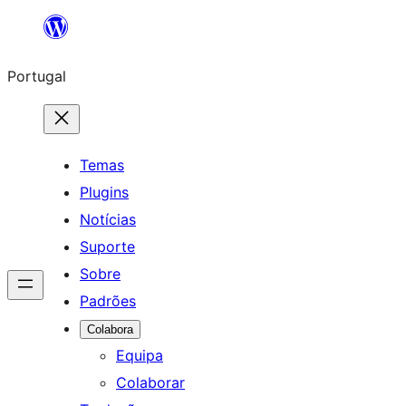
Saltar
para
Portugal
o
conteúdo
Temas
Plugins
Notícias
Suporte
Sobre
Padrões
Colabora
Equipa
Colaborar