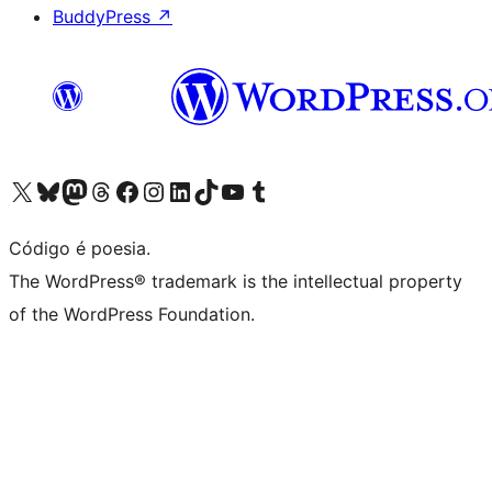
BuddyPress
↗
Visite a nossa conta X (antigo Twitter)
Visit our Bluesky account
Visit our Mastodon account
Visit our Threads account
Visite a nossa página do Facebook
Visite a nossa conta no Instagram
Visite a nossa conta no LinkedIn
Visit our TikTok account
Visit our YouTube channel
Visit our Tumblr account
Código é poesia.
The WordPress® trademark is the intellectual property
of the WordPress Foundation.