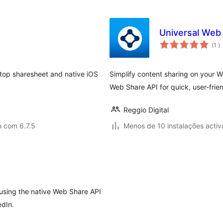
Universal Web
c
(1
)
ktop sharesheet and native iOS
Simplify content sharing on your 
Web Share API for quick, user-fri
Reggio Digital
o com 6.7.5
Menos de 10 instalações activ
using the native Web Share API
edIn.