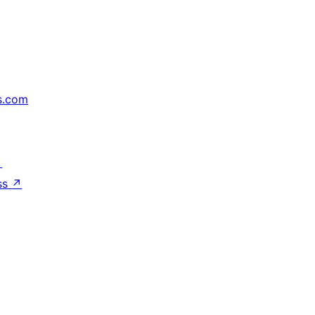
s.com
↗
ss
↗