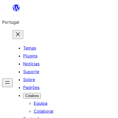
Saltar
para
Portugal
o
conteúdo
Temas
Plugins
Notícias
Suporte
Sobre
Padrões
Colabora
Equipa
Colaborar