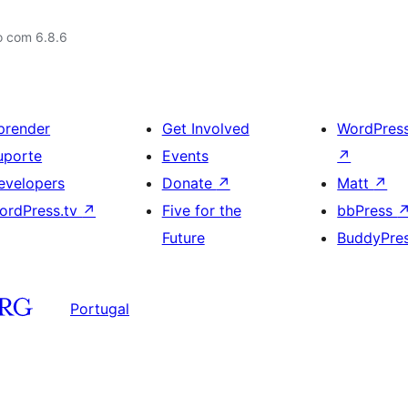
o com 6.8.6
prender
Get Involved
WordPres
uporte
Events
↗
evelopers
Donate
↗
Matt
↗
ordPress.tv
↗
Five for the
bbPress
Future
BuddyPre
Portugal