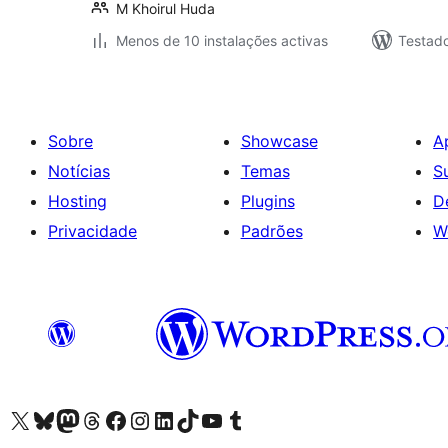
M Khoirul Huda
Menos de 10 instalações activas
Testad
Sobre
Showcase
A
Notícias
Temas
S
Hosting
Plugins
D
Privacidade
Padrões
W
Visite a nossa conta X (antigo Twitter)
Visit our Bluesky account
Visit our Mastodon account
Visit our Threads account
Visite a nossa página do Facebook
Visite a nossa conta no Instagram
Visite a nossa conta no LinkedIn
Visit our TikTok account
Visit our YouTube channel
Visit our Tumblr account