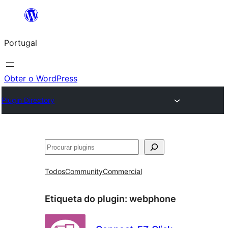
Saltar
para
Portugal
o
conteúdo
Obter o WordPress
Plugin Directory
Pesquisar
Todos
Community
Commercial
Etiqueta do plugin:
webphone