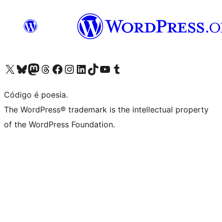
Visite a nossa conta X (antigo Twitter)
Visit our Bluesky account
Visit our Mastodon account
Visit our Threads account
Visite a nossa página do Facebook
Visite a nossa conta no Instagram
Visite a nossa conta no LinkedIn
Visit our TikTok account
Visit our YouTube channel
Visit our Tumblr account
Código é poesia.
The WordPress® trademark is the intellectual property
of the WordPress Foundation.