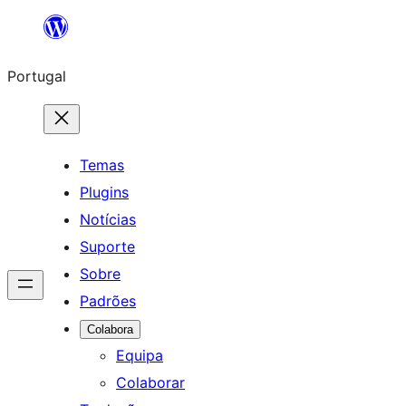
Saltar
para
Portugal
o
conteúdo
Temas
Plugins
Notícias
Suporte
Sobre
Padrões
Colabora
Equipa
Colaborar