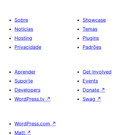
conteúdos
Sobre
Showcase
Notícias
Temas
Hosting
Plugins
Privacidade
Padrões
Aprender
Get Involved
Suporte
Events
Developers
Donate
↗
WordPress.tv
↗
Swag
↗
WordPress.com
↗
Matt
↗