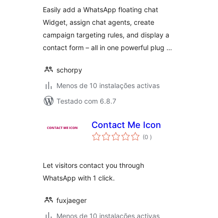
Multi-Agent &
Easily add a WhatsApp floating chat
Campaign
Widget, assign chat agents, create
Targeting
campaign targeting rules, and display a
contact form – all in one powerful plug …
schorpy
Menos de 10 instalações activas
Testado com 6.8.7
Contact Me Icon
classificações
(0
)
Let visitors contact you through
WhatsApp with 1 click.
fuxjaeger
Menos de 10 instalações activas