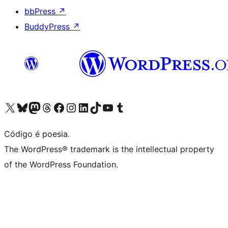
bbPress
↗
BuddyPress
↗
Visite a nossa conta X (antigo Twitter)
Visit our Bluesky account
Visit our Mastodon account
Visit our Threads account
Visite a nossa página do Facebook
Visite a nossa conta no Instagram
Visite a nossa conta no LinkedIn
Visit our TikTok account
Visit our YouTube channel
Visit our Tumblr account
Código é poesia.
The WordPress® trademark is the intellectual property
of the WordPress Foundation.