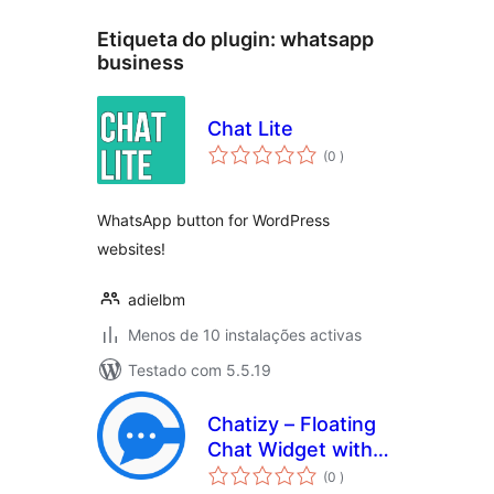
Etiqueta do plugin:
whatsapp
business
Chat Lite
classificações
(0
)
WhatsApp button for WordPress
websites!
adielbm
Menos de 10 instalações activas
Testado com 5.5.19
Chatizy – Floating
Chat Widget with
classificações
Contact Form,
(0
)