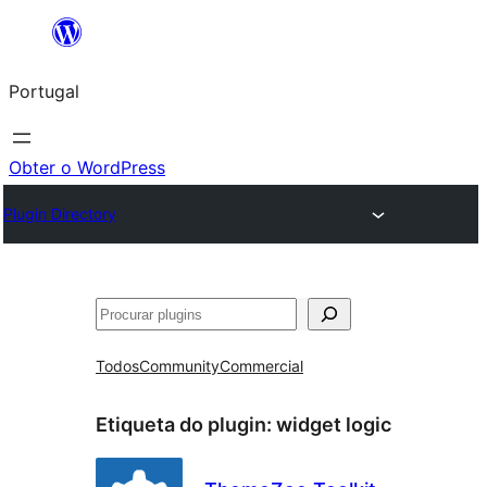
Saltar
para
Portugal
o
conteúdo
Obter o WordPress
Plugin Directory
Pesquisar
Todos
Community
Commercial
Etiqueta do plugin:
widget logic