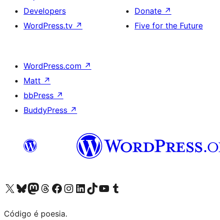
Developers
Donate
↗
WordPress.tv
↗
Five for the Future
WordPress.com
↗
Matt
↗
bbPress
↗
BuddyPress
↗
Visite a nossa conta X (antigo Twitter)
Visit our Bluesky account
Visit our Mastodon account
Visit our Threads account
Visite a nossa página do Facebook
Visite a nossa conta no Instagram
Visite a nossa conta no LinkedIn
Visit our TikTok account
Visit our YouTube channel
Visit our Tumblr account
Código é poesia.