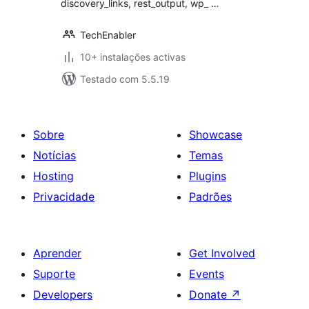
discovery_links, rest_output, wp_ …
TechEnabler
10+ instalações activas
Testado com 5.5.19
Sobre
Showcase
Notícias
Temas
Hosting
Plugins
Privacidade
Padrões
Aprender
Get Involved
Suporte
Events
Developers
Donate
↗