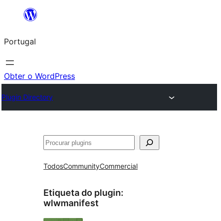
Saltar
para
Portugal
o
conteúdo
Obter o WordPress
Plugin Directory
Pesquisar
Todos
Community
Commercial
Etiqueta do plugin:
wlwmanifest