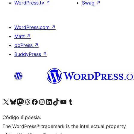
WordPress.tv
↗
Swag
↗
WordPress.com
↗
Matt
↗
bbPress
↗
BuddyPress
↗
Visite a nossa conta X (antigo Twitter)
Visit our Bluesky account
Visit our Mastodon account
Visit our Threads account
Visite a nossa página do Facebook
Visite a nossa conta no Instagram
Visite a nossa conta no LinkedIn
Visit our TikTok account
Visit our YouTube channel
Visit our Tumblr account
Código é poesia.
The WordPress® trademark is the intellectual property