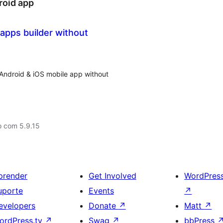
oid app
apps builder without
 Android & iOS mobile app without
o com 5.9.15
prender
Get Involved
WordPres
uporte
Events
↗
evelopers
Donate
↗
Matt
↗
ordPress.tv
↗
Swag
↗
bbPress