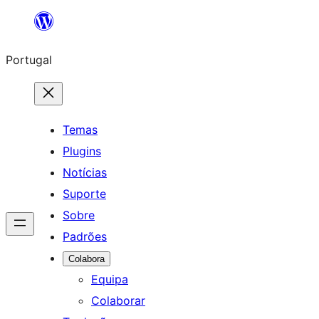
Saltar
para
Portugal
o
conteúdo
Temas
Plugins
Notícias
Suporte
Sobre
Padrões
Colabora
Equipa
Colaborar