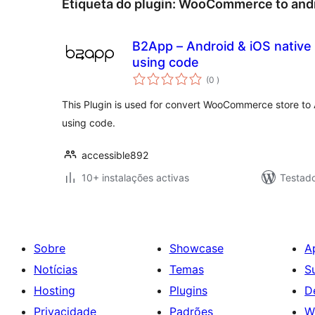
Etiqueta do plugin:
WooCommerce to andr
B2App – Android & iOS native 
using code
classificações
(0
)
This Plugin is used for convert WooCommerce store to
using code.
accessible892
10+ instalações activas
Testad
Sobre
Showcase
A
Notícias
Temas
S
Hosting
Plugins
D
Privacidade
Padrões
W