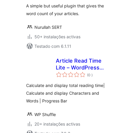
A simple but useful plugin that gives the
word count of your articles.
Nurullah SERT
50+ instalações activas
Testado com 6.1.11
Article Read Time
Lite – WordPress
classificações
plugin for
(0
)
displaying total
Calculate and display total reading time|
reading time and
Calculate and display Characters and
progress bar
Words | Progress Bar
WP Shuffle
20+ instalações activas