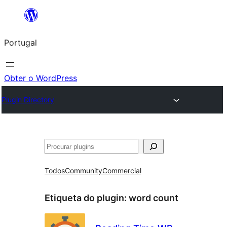
Saltar
para
Portugal
o
conteúdo
Obter o WordPress
Plugin Directory
Pesquisar
Todos
Community
Commercial
Etiqueta do plugin:
word count