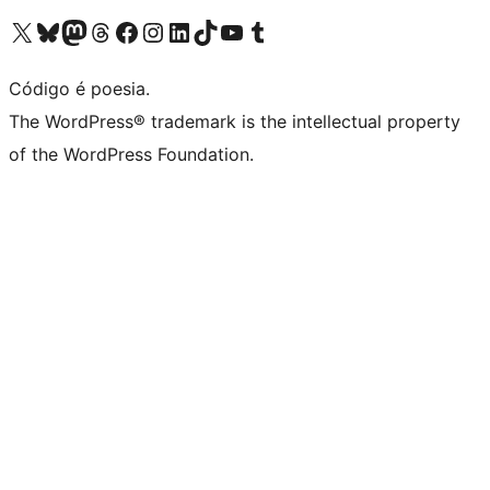
Visite a nossa conta X (antigo Twitter)
Visit our Bluesky account
Visit our Mastodon account
Visit our Threads account
Visite a nossa página do Facebook
Visite a nossa conta no Instagram
Visite a nossa conta no LinkedIn
Visit our TikTok account
Visit our YouTube channel
Visit our Tumblr account
Código é poesia.
The WordPress® trademark is the intellectual property
of the WordPress Foundation.