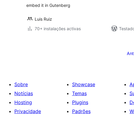
embed it in Gutenberg
Luis Ruiz
70+ instalações activas
Testad
Paginação
dos
Ant
conteúdos
Sobre
Showcase
A
Notícias
Temas
S
Hosting
Plugins
D
Privacidade
Padrões
W