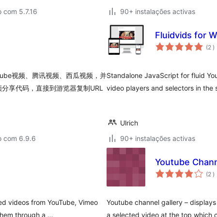
 com 5.7.16
90+ instalações activas
Fluidvids for 
c
(2
)
utube视频、腾讯视频、西瓜视频，并
Standalone JavaScript for fluid Y
分享代码，直接到游览器复制URL
video players and selectors in the 
Ulrich
o com 6.9.6
90+ instalações activas
Youtube Chann
c
(2
)
bed videos from YouTube, Vimeo
Youtube channel gallery – displays
them through a …
a selected video at the top which 