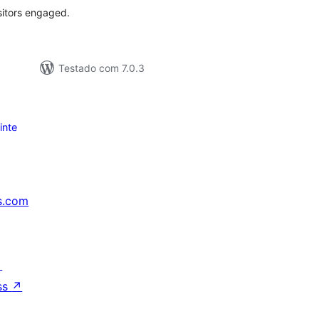
sitors engaged.
Testado com 7.0.3
inte
s.com
↗
ss
↗