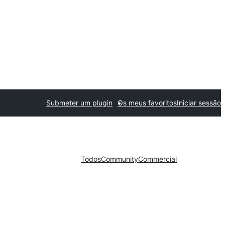
Submeter um plugin
Os meus favoritos
Iniciar sessão
Todos
Community
Commercial