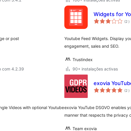
Widgets for Y
c
(2
)
ge or post
Youtube Feed Widgets. Display you
engagement, sales and SEO.
Trustindex
o com 4.2.39
90+ instalações activas
exovia YouTu
c
(2
)
ngle Videos with optional Youtube
exovia YouTube DSGVO enables you
manner that respects the privacy of
Team exovia