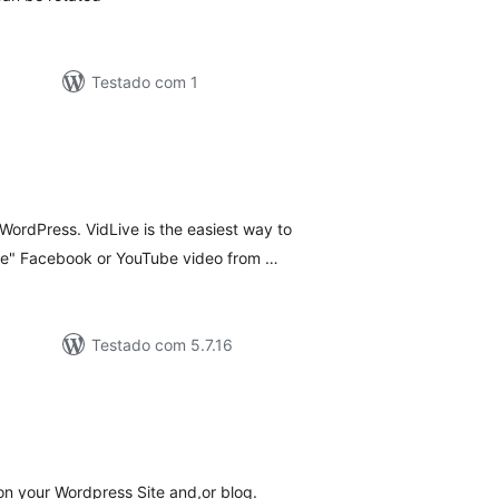
Testado com 1
lassificações
 WordPress. VidLive is the easiest way to
ive" Facebook or YouTube video from …
Testado com 5.7.16
lassificações
n your Wordpress Site and,or blog.