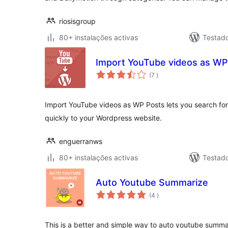
riosisgroup
80+ instalações activas
Testad
Import YouTube videos as WP
classificações
(7
)
Import YouTube videos as WP Posts lets you search f
quickly to your Wordpress website.
enguerranws
80+ instalações activas
Testad
Auto Youtube Summarize
classificações
(4
)
This is a better and simple way to auto youtube summa