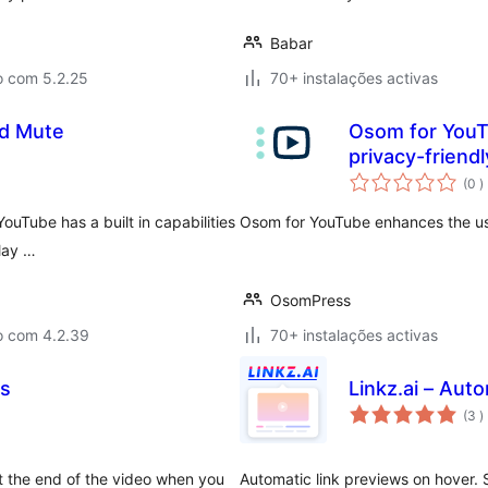
Babar
o com 5.2.25
70+ instalações activas
d Mute
Osom for YouT
privacy-friendl
c
(0
)
uTube has a built in capabilities
Osom for YouTube enhances the us
play …
OsomPress
o com 4.2.39
70+ instalações activas
os
Linkz.ai – Aut
c
(3
)
t the end of the video when you
Automatic link previews on hover. 