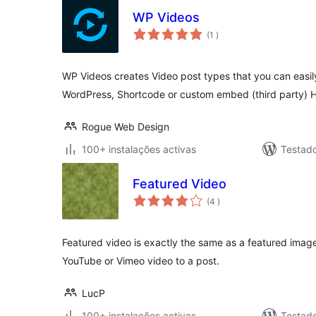
WP Videos
classificações
(1
)
WP Videos creates Video post types that you can easi
WordPress, Shortcode or custom embed (third party) 
Rogue Web Design
100+ instalações activas
Testad
Featured Video
classificações
(4
)
Featured video is exactly the same as a featured image. 
YouTube or Vimeo video to a post.
LucP
100+ instalações activas
Testad