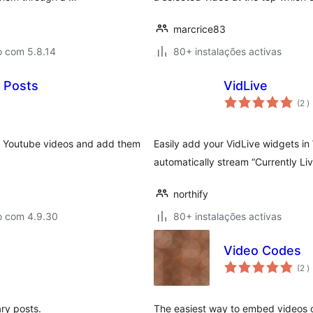
marcrice83
o com 5.8.14
80+ instalações activas
 Posts
VidLive
c
(2
)
or Youtube videos and add them
Easily add your VidLive widgets in
automatically stream “Currently L
northify
o com 4.9.30
80+ instalações activas
Video Codes
c
(2
)
ry posts.
The easiest way to embed videos o