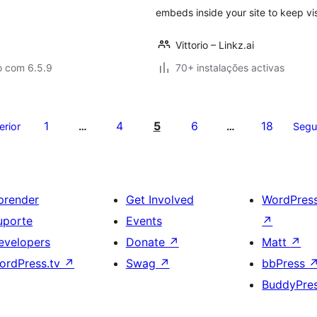
embeds inside your site to keep vi
Vittorio – Linkz.ai
o com 6.5.9
70+ instalações activas
1
4
5
6
18
erior
…
…
Segu
prender
Get Involved
WordPres
uporte
Events
↗
evelopers
Donate
↗
Matt
↗
ordPress.tv
↗
Swag
↗
bbPress
BuddyPre