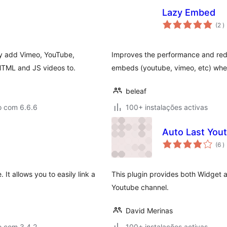
Lazy Embed
c
(2
)
ly add Vimeo, YouTube,
Improves the performance and redu
HTML and JS videos to.
embeds (youtube, vimeo, etc) when
beleaf
o com 6.6.6
100+ instalações activas
Auto Last You
c
(6
)
It allows you to easily link a
This plugin provides both Widget 
Youtube channel.
David Merinas
o com 3.4.2
100+ instalações activas