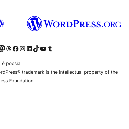
↗
(antigo Twitter)
r Bluesky account
sit our Mastodon account
Visit our Threads account
Visite a nossa página do Facebook
Visite a nossa conta no Instagram
Visite a nossa conta no LinkedIn
Visit our TikTok account
Visit our YouTube channel
Visit our Tumblr account
 é poesia.
rdPress® trademark is the intellectual property of the
ess Foundation.