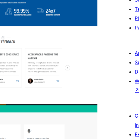
T
P
P
A
S
D
W
G
I
E