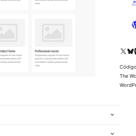
Visite a nossa conta X 
Visit ou
Vi
Código
The Wo
WordPr