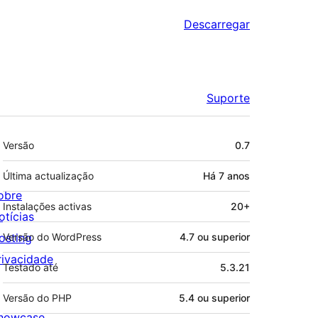
Descarregar
Suporte
Metadados
Versão
0.7
Última actualização
Há
7 anos
obre
Instalações activas
20+
otícias
osting
Versão do WordPress
4.7 ou superior
rivacidade
Testado até
5.3.21
Versão do PHP
5.4 ou superior
howcase