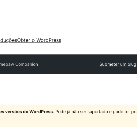
aduções
Obter o WordPress
mepaw Companion
Submeter um plug
ndes versões do WordPress
. Pode já não ser suportado e pode ter 