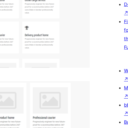
D
F
f
t
F
W
M
b
B