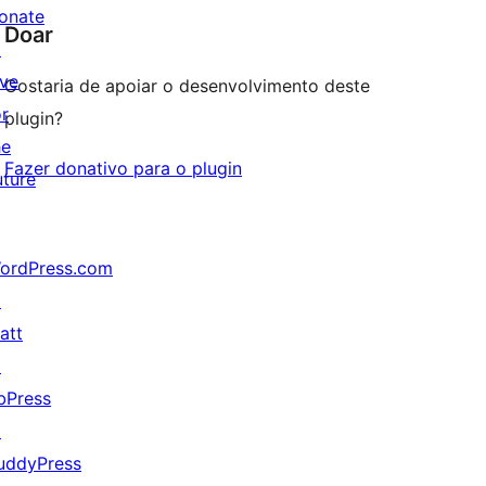
onate
Doar
↗
ive
Gostaria de apoiar o desenvolvimento deste
or
plugin?
he
Fazer donativo para o plugin
uture
ordPress.com
↗
att
↗
bPress
↗
uddyPress