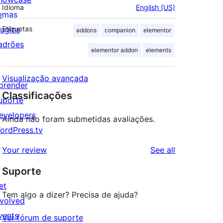
Idioma
English (US)
emas
lugins
Etiquetas
addons
companion
elementor
adrões
elementor addon
elements
Visualização avançada
prender
Classificações
uporte
evelopers
Ainda não foram submetidas avaliações.
ordPress.tv
↗
reviews
Your review
See all
Suporte
et
Tem algo a dizer? Precisa de ajuda?
nvolved
vents
Ver fórum de suporte