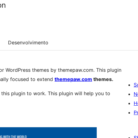
on
Desenvolvimento
or WordPress themes by themepaw.com. This plugin
inally focused to extend
themepaw.com
themes.
S
his plugin to work. This plugin will help you to
N
H
P
S