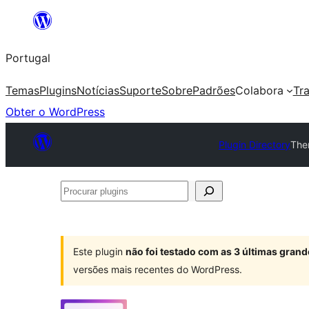
Saltar
para
Portugal
o
conteúdo
Temas
Plugins
Notícias
Suporte
Sobre
Padrões
Colabora
Tr
Obter o WordPress
Plugin Directory
The
Procurar
plugins
Este plugin
não foi testado com as 3 últimas gra
versões mais recentes do WordPress.