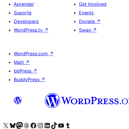
Aprender
Get Involved
Suporte
Events
Developers
Donate
↗
WordPress.tv
↗
Swag
↗
WordPress.com
↗
Matt
↗
bbPress
↗
BuddyPress
↗
Visite a nossa conta X (antigo Twitter)
Visit our Bluesky account
Visit our Mastodon account
Visit our Threads account
Visite a nossa página do Facebook
Visite a nossa conta no Instagram
Visite a nossa conta no LinkedIn
Visit our TikTok account
Visit our YouTube channel
Visit our Tumblr account