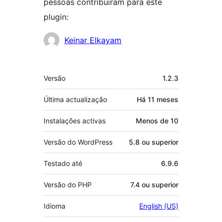
pessoas contribuíram para este
plugin:
Contribuidores
Keinar Elkayam
Metadados
Versão
1.2.3
Última actualização
Há
11 meses
Instalações activas
Menos de 10
Versão do WordPress
5.8 ou superior
Testado até
6.9.6
Versão do PHP
7.4 ou superior
Idioma
English (US)