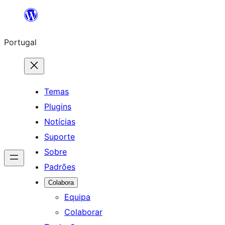
Saltar
para
Portugal
o
conteúdo
Temas
Plugins
Notícias
Suporte
Sobre
Padrões
Colabora
Equipa
Colaborar