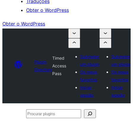
Traduções
Obter o WordPress
Obter o WordPress
Submeter
Submeter
Timed
Plugin
um plugin
um plugin
Access
Directory
Os meus
Os meus
Pass
favoritos
favoritos
Iniciar
Iniciar
sessão
sessão
Procurar
plugins