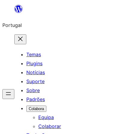
Saltar
para
Portugal
o
conteúdo
Temas
Plugins
Notícias
Suporte
Sobre
Padrões
Colabora
Equipa
Colaborar