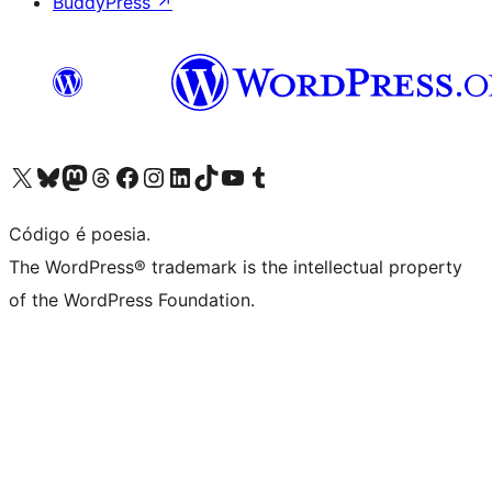
BuddyPress
↗
Visite a nossa conta X (antigo Twitter)
Visit our Bluesky account
Visit our Mastodon account
Visit our Threads account
Visite a nossa página do Facebook
Visite a nossa conta no Instagram
Visite a nossa conta no LinkedIn
Visit our TikTok account
Visit our YouTube channel
Visit our Tumblr account
Código é poesia.
The WordPress® trademark is the intellectual property
of the WordPress Foundation.