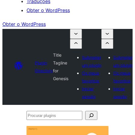
Traduções
Obter o WordPress
Obter o WordPress
Title
Submeter
Submeter
Plugin
Tagline
um plugin
um plugin
Directory
for
Os meus
Os meus
Genesis
favoritos
favoritos
Iniciar
Iniciar
sessão
sessão
Procurar
plugins