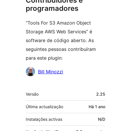
Contribuidores e
programadores
“Tools For S3 Amazon Object
Storage AWS Web Services” é
software de código aberto. As
seguintes pessoas contribuíram
para este plugin:
Contribuidores
Bill Minozzi
Metadados
Versão
2.25
Última actualização
Há
1 ano
Instalações activas
N/D