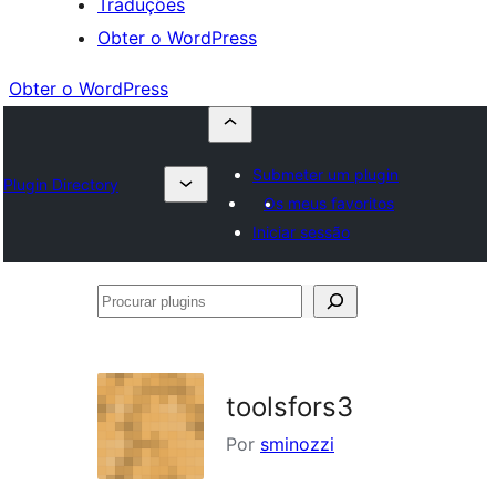
Traduções
Obter o WordPress
Obter o WordPress
Submeter um plugin
Plugin Directory
Os meus favoritos
Iniciar sessão
Procurar
plugins
toolsfors3
Por
sminozzi