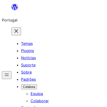
Saltar
para
Portugal
o
conteúdo
Temas
Plugins
Notícias
Suporte
Sobre
Padrões
Colabora
Equipa
Colaborar