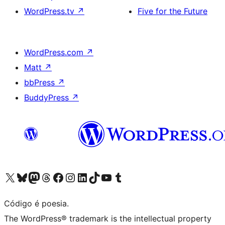
WordPress.tv
↗
Five for the Future
WordPress.com
↗
Matt
↗
bbPress
↗
BuddyPress
↗
Visite a nossa conta X (antigo Twitter)
Visit our Bluesky account
Visit our Mastodon account
Visit our Threads account
Visite a nossa página do Facebook
Visite a nossa conta no Instagram
Visite a nossa conta no LinkedIn
Visit our TikTok account
Visit our YouTube channel
Visit our Tumblr account
Código é poesia.
The WordPress® trademark is the intellectual property