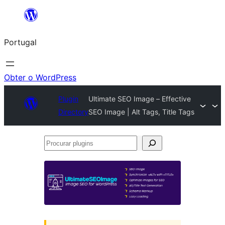
Saltar
para
Portugal
o
conteúdo
Obter o WordPress
Plugin
Ultimate SEO Image – Effective
Directory
SEO Image | Alt Tags, Title Tags
Procurar
plugins