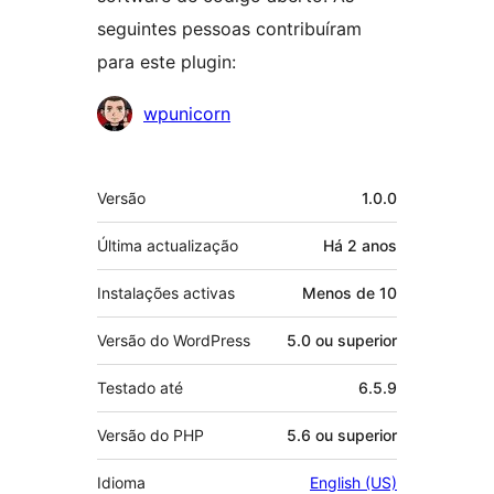
seguintes pessoas contribuíram
para este plugin:
Contribuidores
wpunicorn
Metadados
Versão
1.0.0
Última actualização
Há
2 anos
Instalações activas
Menos de 10
Versão do WordPress
5.0 ou superior
Testado até
6.5.9
Versão do PHP
5.6 ou superior
Idioma
English (US)