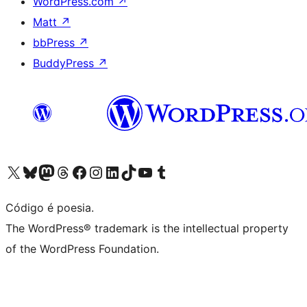
WordPress.com
↗
Matt
↗
bbPress
↗
BuddyPress
↗
Visite a nossa conta X (antigo Twitter)
Visit our Bluesky account
Visit our Mastodon account
Visit our Threads account
Visite a nossa página do Facebook
Visite a nossa conta no Instagram
Visite a nossa conta no LinkedIn
Visit our TikTok account
Visit our YouTube channel
Visit our Tumblr account
Código é poesia.
The WordPress® trademark is the intellectual property
of the WordPress Foundation.