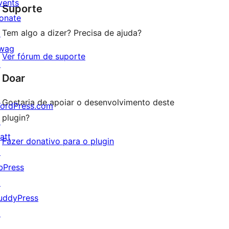
vents
Suporte
reviews
onate
Tem algo a dizer? Precisa de ajuda?
↗
wag
Ver fórum de suporte
↗
Doar
Gostaria de apoiar o desenvolvimento deste
ordPress.com
plugin?
↗
att
Fazer donativo para o plugin
↗
bPress
↗
uddyPress
↗