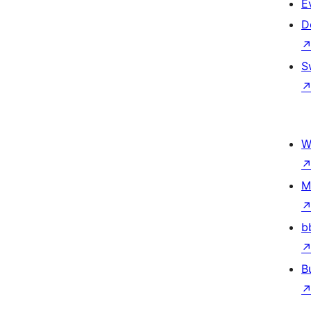
E
D
S
W
M
b
B