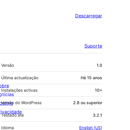
Descarregar
Suporte
Metadados
Versão
1.0
Última actualização
Há
15 anos
obre
Instalações activas
10+
otícias
osting
Versão do WordPress
2.8 ou superior
rivacidade
Testado até
3.2.1
Idioma
English (US)