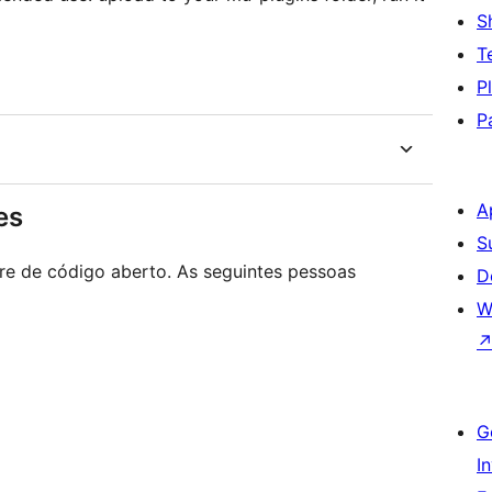
S
T
P
P
A
es
S
e de código aberto. As seguintes pessoas
D
W
G
I