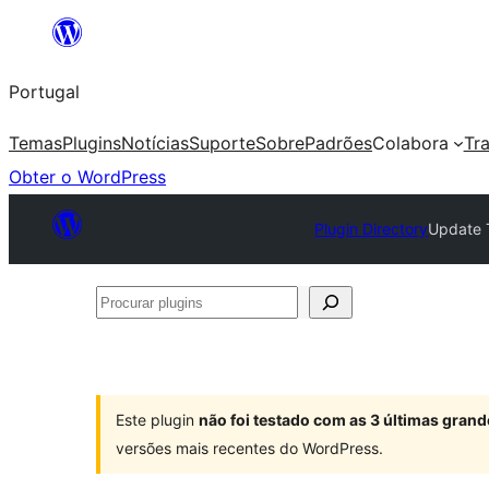
Saltar
para
Portugal
o
conteúdo
Temas
Plugins
Notícias
Suporte
Sobre
Padrões
Colabora
Tr
Obter o WordPress
Plugin Directory
Update 
Procurar
plugins
Este plugin
não foi testado com as 3 últimas gra
versões mais recentes do WordPress.