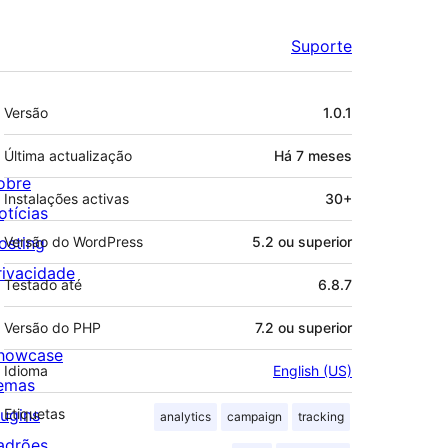
Suporte
Metadados
Versão
1.0.1
Última actualização
Há
7 meses
obre
Instalações activas
30+
otícias
osting
Versão do WordPress
5.2 ou superior
rivacidade
Testado até
6.8.7
Versão do PHP
7.2 ou superior
howcase
Idioma
English (US)
emas
lugins
Etiquetas
analytics
campaign
tracking
adrões