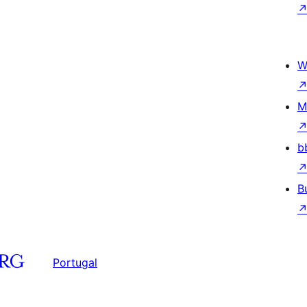
W
M
b
B
Portugal