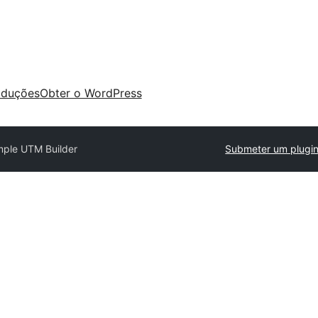
aduções
Obter o WordPress
mple UTM Builder
Submeter um plugi