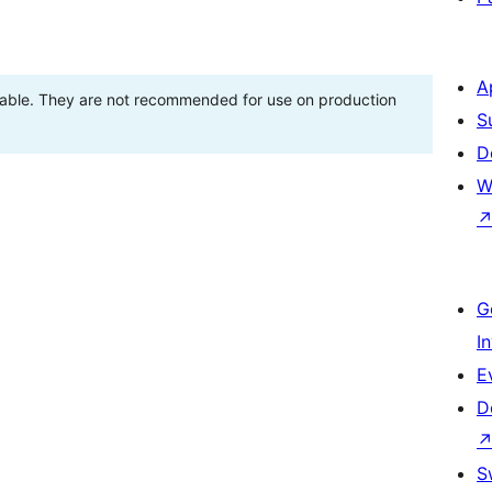
A
stable. They are not recommended for use on production
S
D
W
G
I
E
D
S