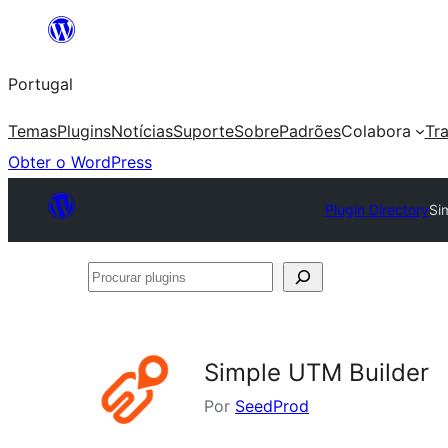
Saltar
para
Portugal
o
conteúdo
Temas
Plugins
Notícias
Suporte
Sobre
Padrões
Colabora
Tr
Obter o WordPress
Plugin Directory
Si
Procurar
plugins
Simple UTM Builder
Por
SeedProd