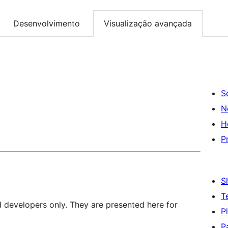
Desenvolvimento
Visualização avançada
S
N
H
P
S
T
d developers only. They are presented here for
P
P