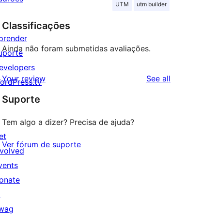
UTM
utm builder
Classificações
prender
Ainda não foram submetidas avaliações.
uporte
evelopers
reviews
Your review
See all
ordPress.tv
↗
Suporte
Tem algo a dizer? Precisa de ajuda?
et
Ver fórum de suporte
nvolved
vents
onate
↗
wag