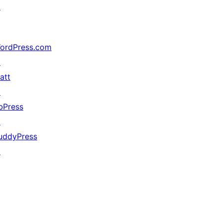
↗
ordPress.com
↗
att
↗
bPress
↗
uddyPress
↗