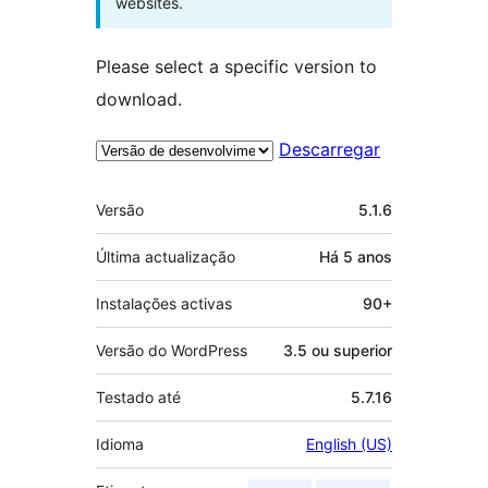
websites.
Please select a specific version to
download.
Descarregar
Metadados
Versão
5.1.6
Última actualização
Há
5 anos
Instalações activas
90+
Versão do WordPress
3.5 ou superior
Testado até
5.7.16
Idioma
English (US)