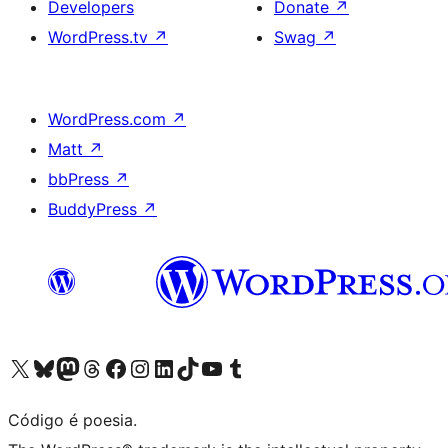
Developers
Donate
↗
WordPress.tv
↗
Swag
↗
WordPress.com
↗
Matt
↗
bbPress
↗
BuddyPress
↗
Visite a nossa conta X (antigo Twitter)
Visit our Bluesky account
Visit our Mastodon account
Visit our Threads account
Visite a nossa página do Facebook
Visite a nossa conta no Instagram
Visite a nossa conta no LinkedIn
Visit our TikTok account
Visit our YouTube channel
Visit our Tumblr account
Código é poesia.