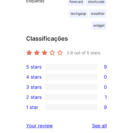
Etiquetas
forecast
shortcode
techgasp
weather
widget
Classificações
2.9
out of 5 stars.
5 stars
9
9
4 stars
0
5-
0
3 stars
0
star
4-
0
2 stars
1
reviews
star
3-
1
1 star
9
reviews
star
2-
9
reviews
star
1-
reviews
Your review
See all
review
star