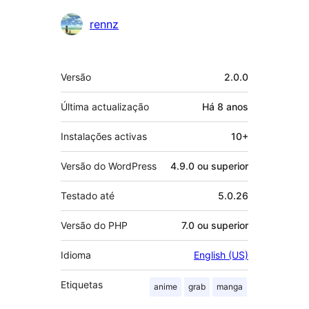
Contribuidores
rennz
Metadados
Versão
2.0.0
Última actualização
Há
8 anos
Instalações activas
10+
Versão do WordPress
4.9.0 ou superior
Testado até
5.0.26
Versão do PHP
7.0 ou superior
Idioma
English (US)
Etiquetas
anime
grab
manga