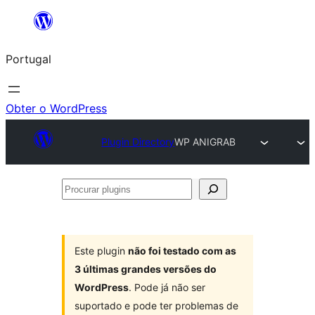
Saltar
para
Portugal
o
conteúdo
Obter o WordPress
Plugin Directory
WP ANIGRAB
Procurar
plugins
Este plugin
não foi testado com as
3 últimas grandes versões do
WordPress
. Pode já não ser
suportado e pode ter problemas de