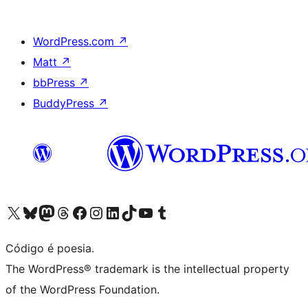
WordPress.com
↗
Matt
↗
bbPress
↗
BuddyPress
↗
Visite a nossa conta X (antigo Twitter)
Visit our Bluesky account
Visit our Mastodon account
Visit our Threads account
Visite a nossa página do Facebook
Visite a nossa conta no Instagram
Visite a nossa conta no LinkedIn
Visit our TikTok account
Visit our YouTube channel
Visit our Tumblr account
Código é poesia.
The WordPress® trademark is the intellectual property
of the WordPress Foundation.