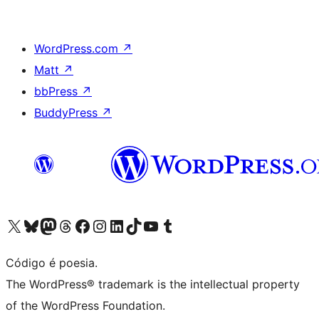
WordPress.com
↗
Matt
↗
bbPress
↗
BuddyPress
↗
Visite a nossa conta X (antigo Twitter)
Visit our Bluesky account
Visit our Mastodon account
Visit our Threads account
Visite a nossa página do Facebook
Visite a nossa conta no Instagram
Visite a nossa conta no LinkedIn
Visit our TikTok account
Visit our YouTube channel
Visit our Tumblr account
Código é poesia.
The WordPress® trademark is the intellectual property
of the WordPress Foundation.