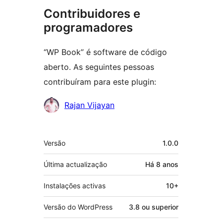
Contribuidores e
programadores
“WP Book” é software de código
aberto. As seguintes pessoas
contribuíram para este plugin:
Contribuidores
Rajan Vijayan
Metadados
Versão
1.0.0
Última actualização
Há
8 anos
Instalações activas
10+
Versão do WordPress
3.8 ou superior