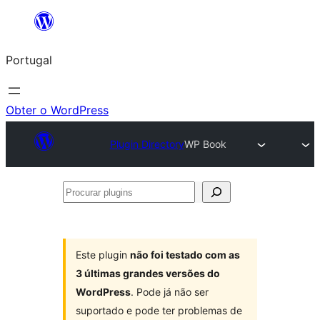
Saltar
para
Portugal
o
conteúdo
Obter o WordPress
Plugin Directory
WP Book
Procurar
plugins
Este plugin
não foi testado com as
3 últimas grandes versões do
WordPress
. Pode já não ser
suportado e pode ter problemas de