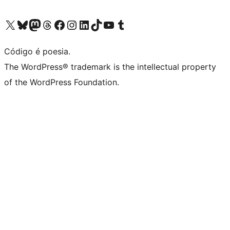
Visite a nossa conta X (antigo Twitter)
Visit our Bluesky account
Visit our Mastodon account
Visit our Threads account
Visite a nossa página do Facebook
Visite a nossa conta no Instagram
Visite a nossa conta no LinkedIn
Visit our TikTok account
Visit our YouTube channel
Visit our Tumblr account
Código é poesia.
The WordPress® trademark is the intellectual property
of the WordPress Foundation.