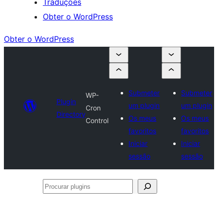
Traduções
Obter o WordPress
Obter o WordPress
Submeter
Submeter
WP-
Plugin
um plugin
um plugin
Cron
Directory
Os meus
Os meus
Control
favoritos
favoritos
Iniciar
Iniciar
sessão
sessão
Procurar
plugins