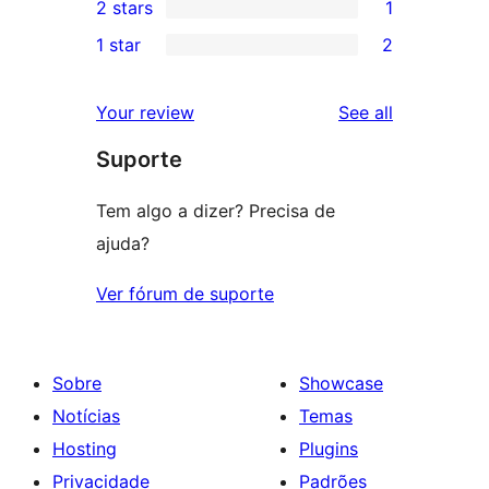
2 stars
1
reviews
star
3-
1
1 star
2
reviews
star
2-
2
review
star
1-
reviews
Your review
See all
review
star
Suporte
reviews
Tem algo a dizer? Precisa de
ajuda?
Ver fórum de suporte
Sobre
Showcase
Notícias
Temas
Hosting
Plugins
Privacidade
Padrões