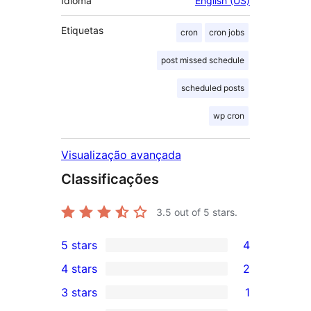
Idioma
English (US)
Etiquetas
cron
cron jobs
post missed schedule
scheduled posts
wp cron
Visualização avançada
Classificações
3.5
out of 5 stars.
5 stars
4
4
4 stars
2
5-
2
3 stars
1
star
4-
1