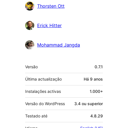
Thorsten Ott
Erick Hitter
Mohammad Jangda
Metadados
Versão
0.7.1
Última actualização
Há
9 anos
Instalações activas
1.000+
Versão do WordPress
3.4 ou superior
Testado até
4.8.29