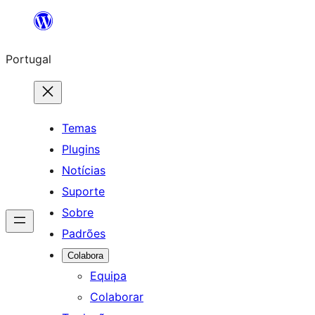
Saltar
para
Portugal
o
conteúdo
Temas
Plugins
Notícias
Suporte
Sobre
Padrões
Colabora
Equipa
Colaborar