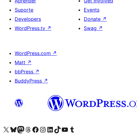
Aprender
Get Involved
Suporte
Events
Developers
Donate
↗
WordPress.tv
↗
Swag
↗
WordPress.com
↗
Matt
↗
bbPress
↗
BuddyPress
↗
Visite a nossa conta X (antigo Twitter)
Visit our Bluesky account
Visit our Mastodon account
Visit our Threads account
Visite a nossa página do Facebook
Visite a nossa conta no Instagram
Visite a nossa conta no LinkedIn
Visit our TikTok account
Visit our YouTube channel
Visit our Tumblr account