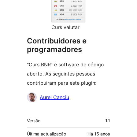
Curs valutar
Contribuidores e
programadores
“Curs BNR” é software de código
aberto. As seguintes pessoas
contribuíram para este plugin:
Contribuidores
Aurel Canciu
Metadados
Versão
1.1
Última actualização
Há
15 anos