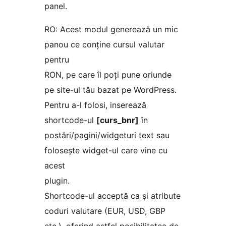
panel.
RO: Acest modul generează un mic
panou ce conține cursul valutar
pentru
RON, pe care îl poți pune oriunde
pe site-ul tău bazat pe WordPress.
Pentru a-l folosi, inserează
shortcode-ul
[curs_bnr]
în
postări/pagini/widgeturi text sau
folosește widget-ul care vine cu
acest
plugin.
Shortcode-ul acceptă ca și atribute
coduri valutare (EUR, USD, GBP