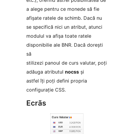
etc.), oferind astfel posibilitatea de
a alege pentru ce monede să fie
afișate ratele de schimb. Dacă nu
se specifică nici un atribut, atunci
modulul va afișa toate ratele
disponibilie ale BNR. Dacă dorești
să
stilizezi panoul de curs valutar, poți
adăuga atributul
nocss
și
astfel îți poți defini propria
configurație CSS.
Ecrãs