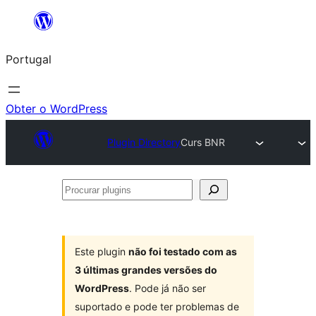
Saltar
para
Portugal
o
conteúdo
Obter o WordPress
Plugin Directory
Curs BNR
Procurar
plugins
Este plugin
não foi testado com as
3 últimas grandes versões do
WordPress
. Pode já não ser
suportado e pode ter problemas de