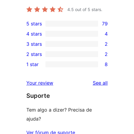
4.5
out of 5 stars.
5 stars
79
79
4 stars
4
5-
4
3 stars
2
star
4-
2
2 stars
2
reviews
star
3-
2
1 star
8
reviews
star
2-
8
reviews
star
1-
reviews
Your review
See all
reviews
star
Suporte
reviews
Tem algo a dizer? Precisa de
ajuda?
Ver fórum de suporte