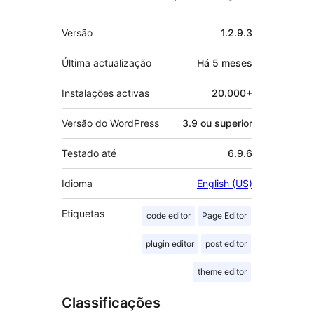
Metadados
Versão
1.2.9.3
Última actualização
Há
5 meses
Instalações activas
20.000+
Versão do WordPress
3.9 ou superior
Testado até
6.9.6
Idioma
English (US)
Etiquetas
code editor
Page Editor
plugin editor
post editor
theme editor
Classificações