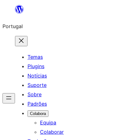
Saltar
para
Portugal
o
conteúdo
Temas
Plugins
Notícias
Suporte
Sobre
Padrões
Colabora
Equipa
Colaborar