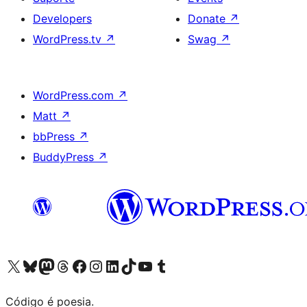
Developers
Donate
↗
WordPress.tv
↗
Swag
↗
WordPress.com
↗
Matt
↗
bbPress
↗
BuddyPress
↗
Visite a nossa conta X (antigo Twitter)
Visit our Bluesky account
Visit our Mastodon account
Visit our Threads account
Visite a nossa página do Facebook
Visite a nossa conta no Instagram
Visite a nossa conta no LinkedIn
Visit our TikTok account
Visit our YouTube channel
Visit our Tumblr account
Código é poesia.