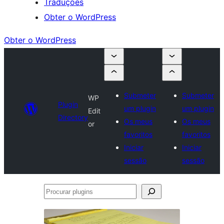
Traduções
Obter o WordPress
Obter o WordPress
Submeter
Submeter
WP
Plugin
um plugin
um plugin
Edit
Directory
Os meus
Os meus
or
favoritos
favoritos
Iniciar
Iniciar
sessão
sessão
Procurar
plugins