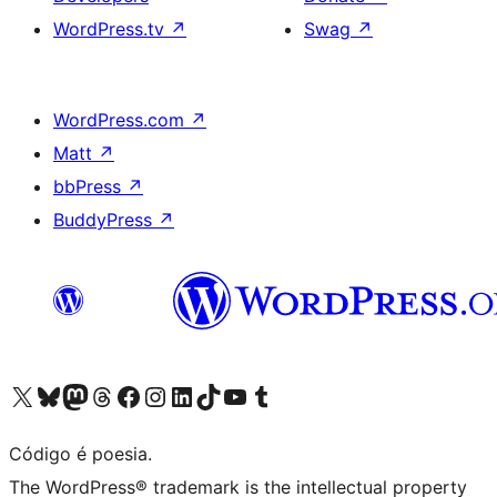
WordPress.tv
↗
Swag
↗
WordPress.com
↗
Matt
↗
bbPress
↗
BuddyPress
↗
Visite a nossa conta X (antigo Twitter)
Visit our Bluesky account
Visit our Mastodon account
Visit our Threads account
Visite a nossa página do Facebook
Visite a nossa conta no Instagram
Visite a nossa conta no LinkedIn
Visit our TikTok account
Visit our YouTube channel
Visit our Tumblr account
Código é poesia.
The WordPress® trademark is the intellectual property