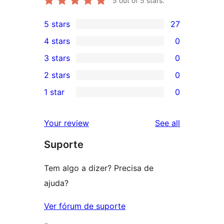
5
out of 5 stars.
5 stars
27
27
4 stars
0
5-
0
3 stars
0
star
4-
0
2 stars
0
reviews
star
3-
0
1 star
0
reviews
star
2-
0
reviews
star
1-
reviews
Your review
See all
reviews
star
Suporte
reviews
Tem algo a dizer? Precisa de
ajuda?
Ver fórum de suporte