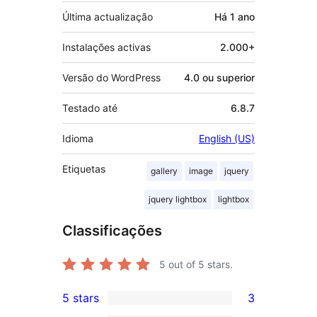
Última actualização
Há
1 ano
Instalações activas
2.000+
Versão do WordPress
4.0 ou superior
Testado até
6.8.7
Idioma
English (US)
Etiquetas
gallery
image
jquery
jquery lightbox
lightbox
Classificações
5
out of 5 stars.
5 stars
3
3