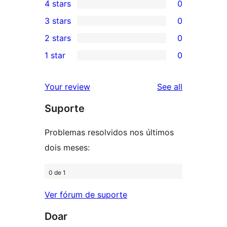
4 stars
0
5-
0
3 stars
0
star
4-
0
2 stars
0
reviews
star
3-
0
1 star
0
reviews
star
2-
0
reviews
star
1-
reviews
Your review
See all
reviews
star
Suporte
reviews
Problemas resolvidos nos últimos
dois meses:
0 de 1
Ver fórum de suporte
Doar