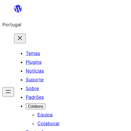
Saltar
para
Portugal
o
conteúdo
Temas
Plugins
Notícias
Suporte
Sobre
Padrões
Colabora
Equipa
Colaborar