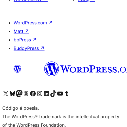
WordPress.com
↗
Matt
↗
bbPress
↗
BuddyPress
↗
Visite a nossa conta X (antigo Twitter)
Visit our Bluesky account
Visit our Mastodon account
Visit our Threads account
Visite a nossa página do Facebook
Visite a nossa conta no Instagram
Visite a nossa conta no LinkedIn
Visit our TikTok account
Visit our YouTube channel
Visit our Tumblr account
Código é poesia.
The WordPress® trademark is the intellectual property
of the WordPress Foundation.