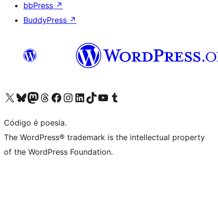
bbPress
↗
BuddyPress
↗
Visite a nossa conta X (antigo Twitter)
Visit our Bluesky account
Visit our Mastodon account
Visit our Threads account
Visite a nossa página do Facebook
Visite a nossa conta no Instagram
Visite a nossa conta no LinkedIn
Visit our TikTok account
Visit our YouTube channel
Visit our Tumblr account
Código é poesia.
The WordPress® trademark is the intellectual property
of the WordPress Foundation.