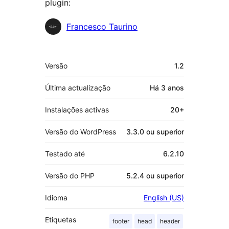
plugin:
Contribuidores
Francesco Taurino
Metadados
Versão
1.2
Última actualização
Há
3 anos
Instalações activas
20+
Versão do WordPress
3.3.0 ou superior
Testado até
6.2.10
Versão do PHP
5.2.4 ou superior
Idioma
English (US)
Etiquetas
footer
head
header