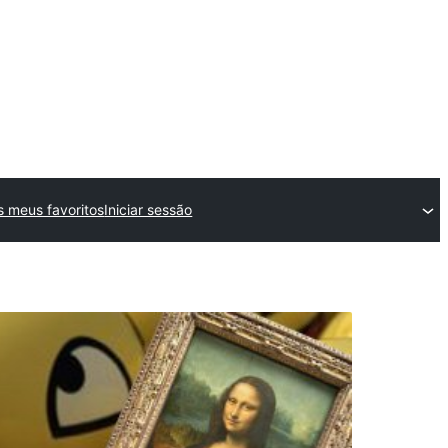
s meus favoritos
Iniciar sessão