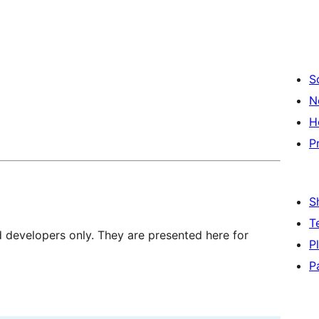
S
N
H
P
S
T
d developers only. They are presented here for
P
P