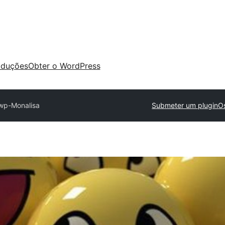
aduções
Obter o WordPress
wp-Monalisa
Submeter um plugin
O