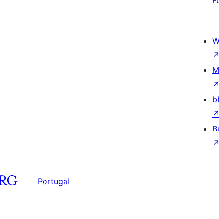
F
W
M
b
B
Portugal