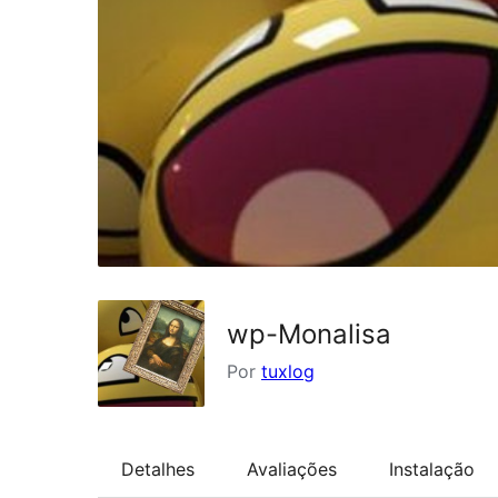
wp-Monalisa
Por
tuxlog
Detalhes
Avaliações
Instalação