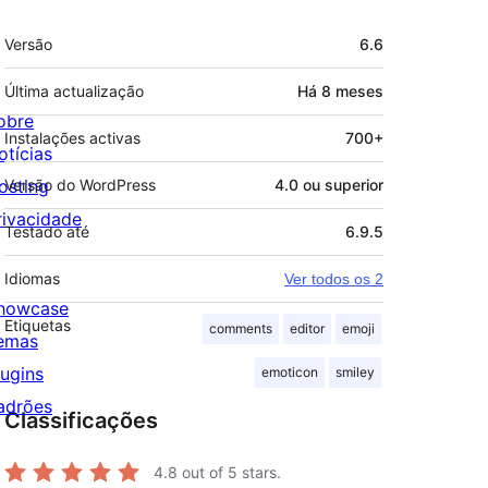
Metadados
Versão
6.6
Última actualização
Há
8 meses
obre
Instalações activas
700+
otícias
osting
Versão do WordPress
4.0 ou superior
rivacidade
Testado até
6.9.5
Idiomas
Ver todos os 2
howcase
Etiquetas
comments
editor
emoji
emas
lugins
emoticon
smiley
adrões
Classificações
4.8
out of 5 stars.