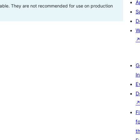
A
stable. They are not recommended for use on production
S
D
W
G
I
E
D
F
f
t