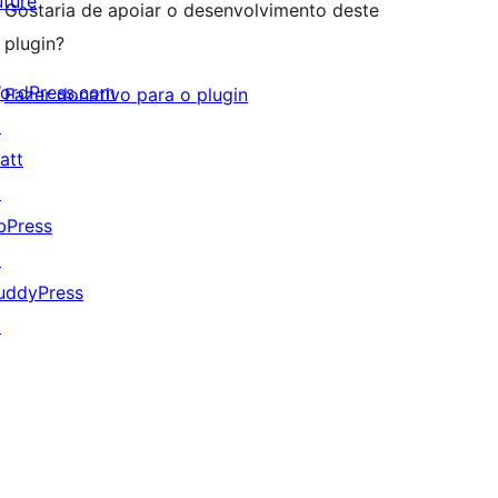
uture
Gostaria de apoiar o desenvolvimento deste
plugin?
ordPress.com
Fazer donativo para o plugin
↗
att
↗
bPress
↗
uddyPress
↗