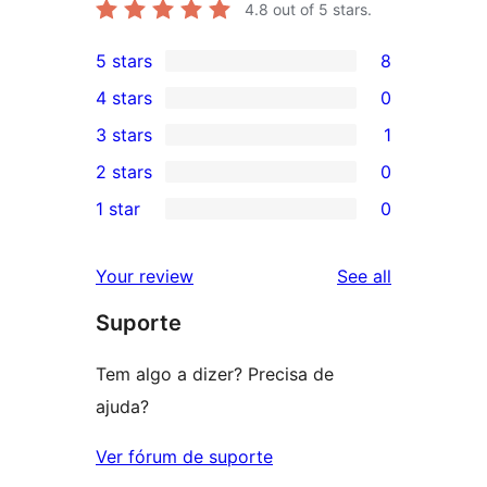
4.8
out of 5 stars.
5 stars
8
8
4 stars
0
5-
0
3 stars
1
star
4-
1
2 stars
0
reviews
star
3-
0
1 star
0
reviews
star
2-
0
review
star
1-
reviews
Your review
See all
reviews
star
Suporte
reviews
Tem algo a dizer? Precisa de
ajuda?
Ver fórum de suporte