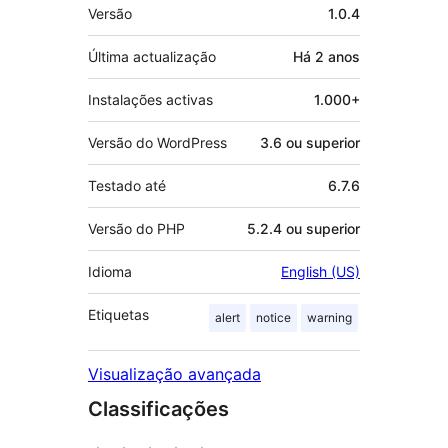
Metadados
Versão
1.0.4
Última actualização
Há
2 anos
Instalações activas
1.000+
Versão do WordPress
3.6 ou superior
Testado até
6.7.6
Versão do PHP
5.2.4 ou superior
Idioma
English (US)
Etiquetas
alert
notice
warning
Visualização avançada
Classificações