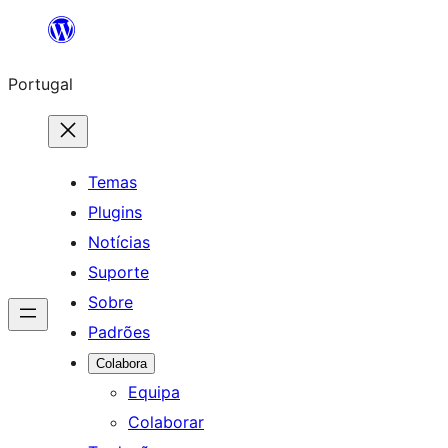
Saltar
para
Portugal
o
conteúdo
Temas
Plugins
Notícias
Suporte
Sobre
Padrões
Colabora
Equipa
Colaborar