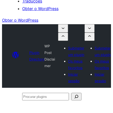
Traduções
Obter o WordPress
Obter o WordPress
WP
Submeter
Submeter
Plugin
Post
um plugin
um plugin
Directory
Disclai
Os meus
Os meus
mer
favoritos
favoritos
Iniciar
Iniciar
sessão
sessão
Procurar
plugins