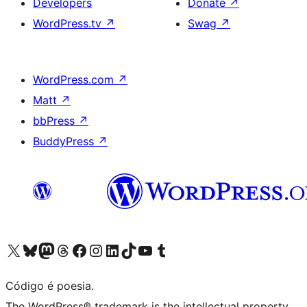
Developers
Donate
↗
WordPress.tv
↗
Swag
↗
WordPress.com
↗
Matt
↗
bbPress
↗
BuddyPress
↗
Visite a nossa conta X (antigo Twitter)
Visit our Bluesky account
Visit our Mastodon account
Visit our Threads account
Visite a nossa página do Facebook
Visite a nossa conta no Instagram
Visite a nossa conta no LinkedIn
Visit our TikTok account
Visit our YouTube channel
Visit our Tumblr account
Código é poesia.
The WordPress® trademark is the intellectual property