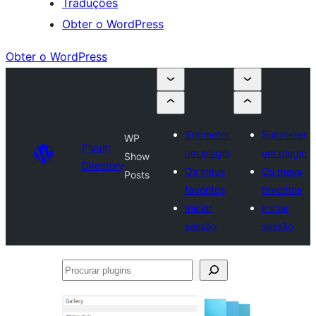
Traduções
Obter o WordPress
Obter o WordPress
Submeter
Submeter
WP
Plugin
um plugin
um plugin
Show
Directory
Os meus
Os meus
Posts
favoritos
favoritos
Iniciar
Iniciar
sessão
sessão
Procurar
plugins