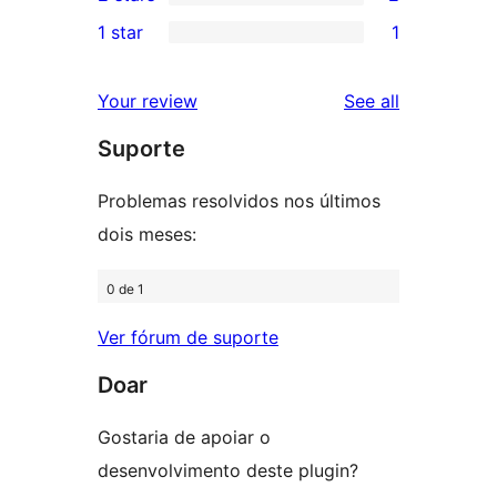
star
3-
2
1 star
1
reviews
star
2-
1
reviews
star
1-
reviews
Your review
See all
reviews
star
Suporte
review
Problemas resolvidos nos últimos
dois meses:
0 de 1
Ver fórum de suporte
Doar
Gostaria de apoiar o
desenvolvimento deste plugin?