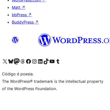
WordPress.com
↗
Matt
↗
bbPress
↗
BuddyPress
↗
Visite a nossa conta X (antigo Twitter)
Visit our Bluesky account
Visit our Mastodon account
Visit our Threads account
Visite a nossa página do Facebook
Visite a nossa conta no Instagram
Visite a nossa conta no LinkedIn
Visit our TikTok account
Visit our YouTube channel
Visit our Tumblr account
Código é poesia.
The WordPress® trademark is the intellectual property
of the WordPress Foundation.