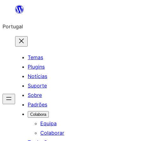
Saltar
para
Portugal
o
conteúdo
Temas
Plugins
Notícias
Suporte
Sobre
Padrões
Colabora
Equipa
Colaborar