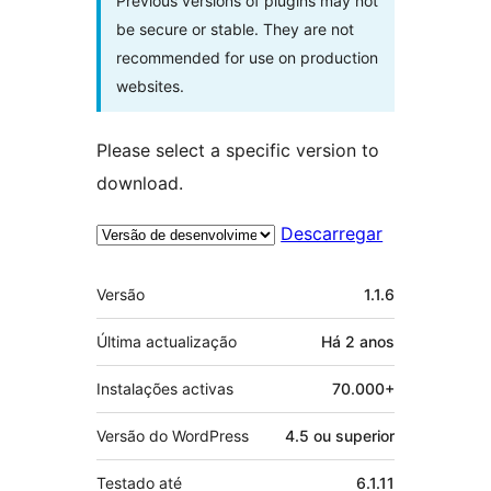
Previous versions of plugins may not
be secure or stable. They are not
recommended for use on production
websites.
Please select a specific version to
download.
Descarregar
Metadados
Versão
1.1.6
Última actualização
Há
2 anos
Instalações activas
70.000+
Versão do WordPress
4.5 ou superior
Testado até
6.1.11