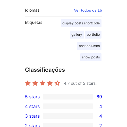
Idiomas
Ver todos os 16
Etiquetas
display posts shortcode
gallery
portfolio
post columns
show posts
Classificações
4.7
out of 5 stars.
5 stars
69
69
4 stars
4
5-
4
3 stars
4
star
4-
4
2 stars
2
reviews